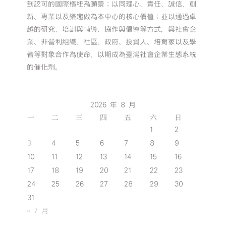
到認可的國際樞紐為願景；以同理心、責任、誠信、創
新、專業以及樂趣做為本中心的核心價值；並以通過卓
越的研究、培訓與輔導、協作與倡導等方式，與社會企
業、非營利組織、社區、政府、投資人、培育家以及學
者等對象合作為使命，以期成為臺灣社會企業生態系統
的催化劑。
2026 年 8 月
一
二
三
四
五
六
日
1
2
3
4
5
6
7
8
9
10
11
12
13
14
15
16
17
18
19
20
21
22
23
24
25
26
27
28
29
30
31
« 7 月