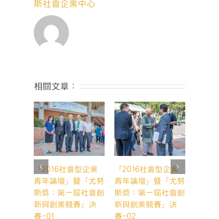
獎：
斯社會企業中心
第
一
屆
社
會
創
新
與
相關文章：
創
業
競
賽」
決
賽-37〉
中
「2016社會型企業
「2016社會型企業
「20
青年論壇」暨「尤努
青年論壇」暨「尤努
青年論
斯獎：第一屆社會創
斯獎：第一屆社會創
斯獎：
新與創業競賽」決
新與創業競賽」決
新與創
賽-01
賽-02
賽-03