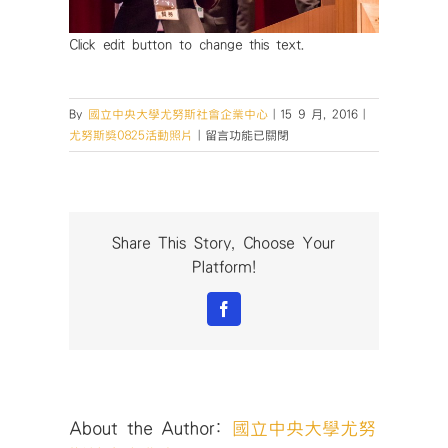
Click edit button to change this text.
By
國立中央大學尤努斯社會企業中心
|
15 9 月, 2016
|
在
尤努斯獎0825活動照片
|
留言功能已關閉
〈「2016
社
會
型
企
Share This Story, Choose Your
業
Platform!
青
年
Facebook
論
壇」
暨
「尤
努
About the Author:
國立中央大學尤努
斯