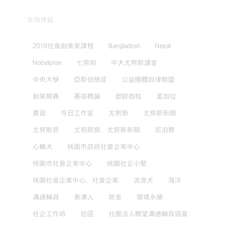
常用標籤
2018社會創業家課程
Bangladesh
Nepal
Nobelprize
七原則
中大尤努斯講堂
中央大學
亞斯伯格症
公益團體自律聯盟
創業競賽
基礎概論
塑膠微粒
孟加拉
實習
寺日工作室
尤努斯
尤努斯新聞
尤努斯獎
尤努斯獎，尤努斯新聞
尼泊爾
心輔犬
桃園市政府社會企業中心
桃園市社會企業中心
桃園社企小聚
桃園社會企業中心，社會企業
流浪犬
海洋
溝通輔具
漸凍人
獎金
環境永續
社企工作坊
社區
社團法人麒望溝通輔具協會