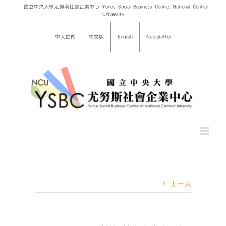
Skip
國立中央大學尤努斯社會企業中心 Yunus Social Business Centre, National Central
University
to
content
中大首頁
中文版
English
Newsletter
上一頁