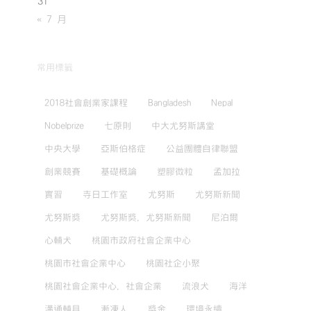
31
« 7 月
常用標籤
2018社會創業家課程
Bangladesh
Nepal
Nobelprize
七原則
中大尤努斯講堂
中央大學
亞斯伯格症
公益團體自律聯盟
創業競賽
基礎概論
塑膠微粒
孟加拉
實習
寺日工作室
尤努斯
尤努斯新聞
尤努斯獎
尤努斯獎，尤努斯新聞
尼泊爾
心輔犬
桃園市政府社會企業中心
桃園市社會企業中心
桃園社企小聚
桃園社會企業中心，社會企業
流浪犬
海洋
溝通輔具
漸凍人
獎金
環境永續