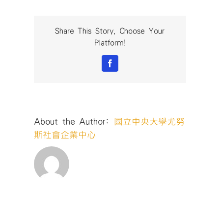
斯
獎-
社
Share This Story, Choose Your
會
Platform!
企
業
Facebook
發
展
與
管
理
About the Author:
國立中央大學尤努
國
際
斯社會企業中心
研
討
會-30〉
中