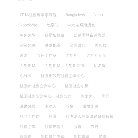
2018社會創業家課程
Bangladesh
Nepal
Nobelprize
七原則
中大尤努斯講堂
中央大學
亞斯伯格症
公益團體自律聯盟
創業競賽
基礎概論
塑膠微粒
孟加拉
實習
寺日工作室
尤努斯
尤努斯新聞
尤努斯獎
尤努斯獎，尤努斯新聞
尼泊爾
心輔犬
桃園市政府社會企業中心
桃園市社會企業中心
桃園社企小聚
桃園社會企業中心，社會企業
流浪犬
海洋
溝通輔具
漸凍人
獎金
環境永續
社企工作坊
社區
社團法人麒望溝通輔具協會
社會企業
社會影響力
腦傷
衣物
計劃書
諾貝爾和平獎
諾貝爾獎
講堂