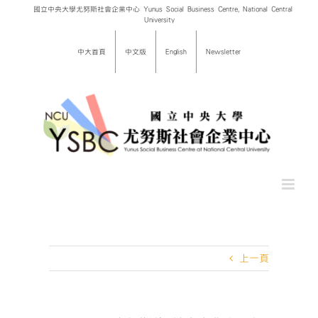
Skip
國立中央大學尤努斯社會企業中心 Yunus Social Business Centre, National Central
University
to
content
中大首頁
中文版
English
Newsletter
上一頁