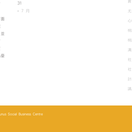
實
31
有
« 7 月
尤
方面
心
誠
桃
；並
桃
方
資
溝
為臺
社
社
計
講
cial Business Centre