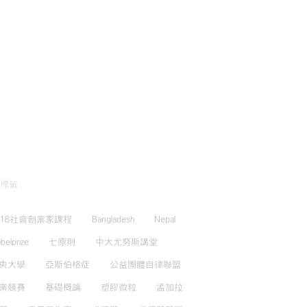
標籤
018社會創業家課程
Bangladesh
Nepal
belprize
七原則
中大尤努斯講堂
央大學
亞斯伯格症
公益團體自律聯盟
業競賽
基礎概論
塑膠微粒
孟加拉