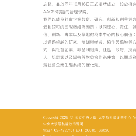
忘錄，並於同年10月16日正式掛牌成立，設於擁
AACSB認證的管理學院。
我們以成為社會企業教育、研究、創新和創業等
受到認可的國際樞紐為願景；以同理心、責任、
信、創新、專業以及樂趣做為本中心的核心價值
以通過卓越的研究、培訓與輔導、協作與倡導等
式，與社會企業、非營利組織、社區、政府、投
人、培育家以及學者等對象合作為使命，以期成
灣社會企業生態系統的催化劑。
Copyright 2025 © 國立中央大學 尤努斯社會企業中心 Yunus So
中央大學隱私權政策聲明
電話: 03-4227151 EXT. 26010、66030