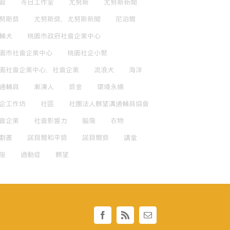
習
寺日工作室
尤努斯
尤努斯新聞
努斯獎
尤努斯獎，尤努斯新聞
尼泊爾
輔犬
桃園市政府社會企業中心
園市社會企業中心
桃園社企小聚
園社會企業中心，社會企業
流浪犬
海洋
通輔具
漸凍人
獎金
環境永續
企工作坊
社區
社團法人麒望溝通輔具協會
會企業
社會影響力
腦傷
衣物
劃書
諾貝爾和平獎
諾貝爾獎
講堂
座
過動症
麒望
Facebook
Rss
Email: