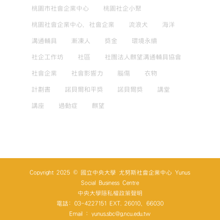
桃園市社會企業中心
桃園社企小聚
桃園社會企業中心，社會企業
流浪犬
海洋
溝通輔具
漸凍人
獎金
環境永續
社企工作坊
社區
社團法人麒望溝通輔具協會
社會企業
社會影響力
腦傷
衣物
計劃書
諾貝爾和平獎
諾貝爾獎
講堂
講座
過動症
麒望
Copyright 2025 © 國立中央大學 尤努斯社會企業中心 Yunus
Social Business Centre
中央大學隱私權政策聲明
電話: 03-4227151 EXT. 26010、66030
Email : yunus.sbc@g.ncu.edu.tw