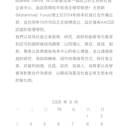
Business Centre, NCU)是臺灣第一個成立的尤努斯社會
企業中心，由諾貝爾和平獎得主穆罕默德•尤努斯
(Muhammad Yunus)博士於2014年與本校簽訂合作備忘
錄，並於同年10月16日正式掛牌成立，設於擁有AACSB
認證的管理學院。
我們以成為社會企業教育、研究、創新和創業等方面受
到認可的國際樞紐為願景；以同理心、責任、誠信、創
新、專業以及樂趣做為本中心的核心價值；並以通過卓
越的研究、培訓與輔導、協作與倡導等方式，與社會企
業、非營利組織、社區、政府、投資人、培育家以及學
者等對象合作為使命，以期成為臺灣社會企業生態系統
的催化劑。
2026 年 8 月
一
二
三
四
五
六
日
1
2
3
4
5
6
7
8
9