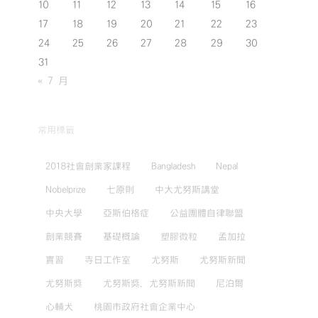
10
11
12
13
14
15
16
17
18
19
20
21
22
23
24
25
26
27
28
29
30
31
« 7 月
常用標籤
2018社會創業家課程
Bangladesh
Nepal
Nobelprize
七原則
中大尤努斯講堂
中央大學
亞斯伯格症
公益團體自律聯盟
創業競賽
基礎概論
塑膠微粒
孟加拉
實習
寺日工作室
尤努斯
尤努斯新聞
尤努斯獎
尤努斯獎，尤努斯新聞
尼泊爾
心輔犬
桃園市政府社會企業中心