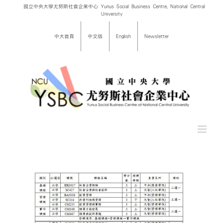
Skip
國立中央大學尤努斯社會企業中心 Yunus Social Business Centre, National Central
University
to
content
中大首頁
中文版
English
Newsletter