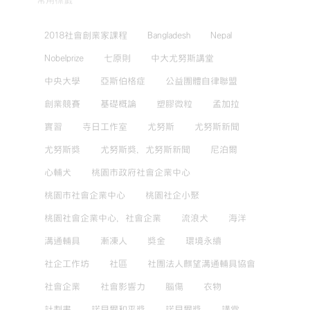
常用標籤
2018社會創業家課程
Bangladesh
Nepal
Nobelprize
七原則
中大尤努斯講堂
中央大學
亞斯伯格症
公益團體自律聯盟
創業競賽
基礎概論
塑膠微粒
孟加拉
實習
寺日工作室
尤努斯
尤努斯新聞
尤努斯獎
尤努斯獎，尤努斯新聞
尼泊爾
心輔犬
桃園市政府社會企業中心
桃園市社會企業中心
桃園社企小聚
桃園社會企業中心，社會企業
流浪犬
海洋
溝通輔具
漸凍人
獎金
環境永續
社企工作坊
社區
社團法人麒望溝通輔具協會
社會企業
社會影響力
腦傷
衣物
計劃書
諾貝爾和平獎
諾貝爾獎
講堂