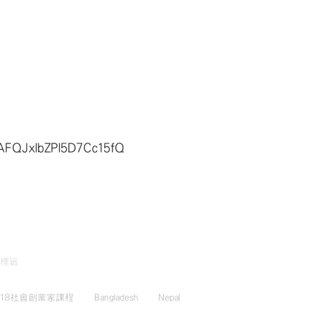
AFQJxlbZPl5D7Cc15fQ
標籤
018社會創業家課程
Bangladesh
Nepal