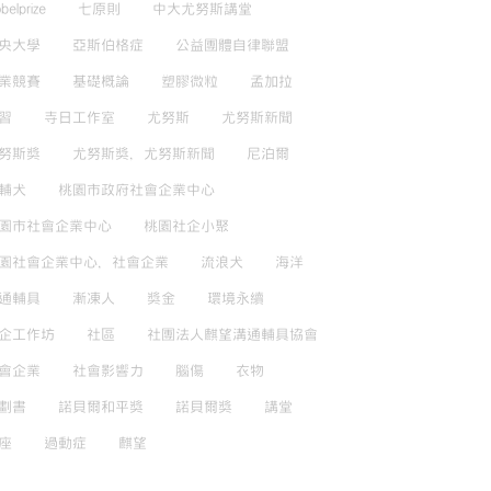
belprize
七原則
中大尤努斯講堂
央大學
亞斯伯格症
公益團體自律聯盟
業競賽
基礎概論
塑膠微粒
孟加拉
習
寺日工作室
尤努斯
尤努斯新聞
努斯獎
尤努斯獎，尤努斯新聞
尼泊爾
輔犬
桃園市政府社會企業中心
園市社會企業中心
桃園社企小聚
園社會企業中心，社會企業
流浪犬
海洋
通輔具
漸凍人
獎金
環境永續
企工作坊
社區
社團法人麒望溝通輔具協會
會企業
社會影響力
腦傷
衣物
劃書
諾貝爾和平獎
諾貝爾獎
講堂
座
過動症
麒望