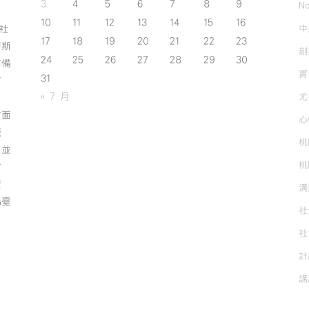
3
4
5
6
7
8
9
No
10
11
12
13
14
15
16
中
斯社
17
18
19
20
21
22
23
努斯
創
24
25
26
27
28
29
30
作備
實
31
有
« 7 月
尤
方面
心
誠
桃
；並
桃
方
資
溝
為臺
社
社
計
講