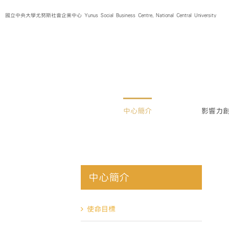
Skip
國立中央大學尤努斯社會企業中心 Yunus Social Business Centre, National Central University
to
content
中心簡介
影響力
中心簡介
使命目標