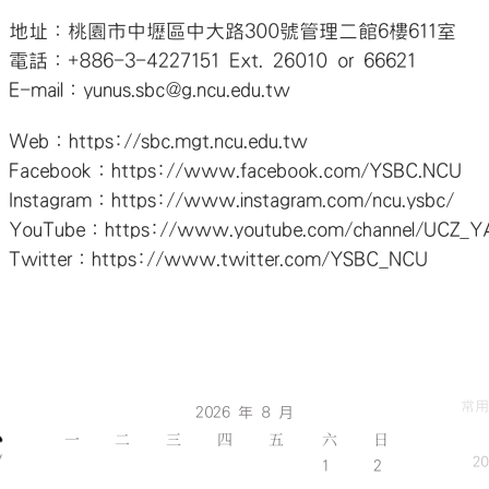
地址：桃園市中壢區中大路300號管理二館6樓611室
電話：+886-3-4227151 Ext. 26010 or 66621
E-mail：yunus.sbc@g.ncu.edu.tw
Web：https://sbc.mgt.ncu.edu.tw
Facebook：https://www.facebook.com/YSBC.NCU
Instagram：https://www.instagram.com/ncu.ysbc/
YouTube：https://www.youtube.com/channel/UCZ_Y
Twitter：https://www.twitter.com/YSBC_NCU
常用
2026 年 8 月
一
二
三
四
五
六
日
2
1
2