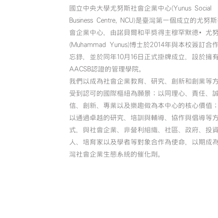
國立中央大學尤努斯社會企業中心(Yunus Social
Business Centre, NCU)是臺灣第一個成立的尤努
會企業中心，由諾貝爾和平獎得主穆罕默德•尤
(Muhammad Yunus)博士於2014年與本校簽訂合
忘錄，並於同年10月16日正式掛牌成立，設於擁
AACSB認證的管理學院。
我們以成為社會企業教育、研究、創新和創業等
受到認可的國際樞紐為願景；以同理心、責任、
信、創新、專業以及樂趣做為本中心的核心價值
以通過卓越的研究、培訓與輔導、協作與倡導等
式，與社會企業、非營利組織、社區、政府、投
人、培育家以及學者等對象合作為使命，以期成
灣社會企業生態系統的催化劑。