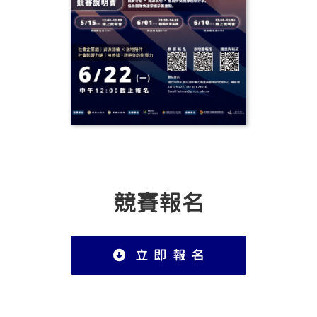
競賽報名
立 即 報 名