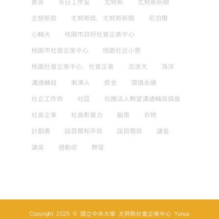
實習
寺日工作室
尤努斯
尤努斯新聞
尤努斯獎
尤努斯獎，尤努斯新聞
尼泊爾
心輔犬
桃園市政府社會企業中心
桃園市社會企業中心
桃園社企小聚
桃園社會企業中心，社會企業
流浪犬
海洋
溝通輔具
漸凍人
獎金
環境永續
社企工作坊
社區
社團法人麒望溝通輔具協會
社會企業
社會影響力
腦傷
衣物
計劃書
諾貝爾和平獎
諾貝爾獎
講堂
講座
過動症
麒望
Copyright 2025 © 國立中央大學 尤努斯社會企業中心 Yunus