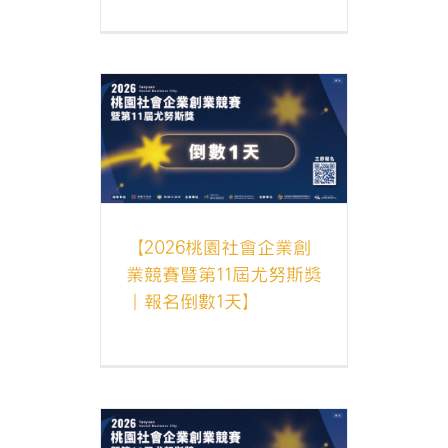
會企業創業競
斯獎｜報名
】
獎
尤努斯獎最
【2026桃園社會企業創
業競賽暨第11屆尤努斯獎
｜報名倒數1天】