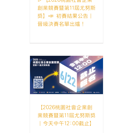
創業競賽暨第11屆尤努斯
獎】📣 初賽結果公告｜
晉級決賽名單出爐！
會企業創業競
斯獎｜今天
0截止】
獎
尤努斯獎最
【2026桃園社會企業創
業競賽暨第11屆尤努斯獎
｜今天中午12:00截止】