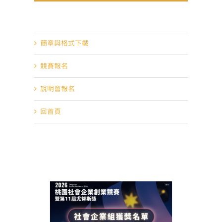
最新消息
簡章與格式下載
競賽報名
說明會報名
回首頁
社會企業創業
努斯獎】📣
晉級決賽名