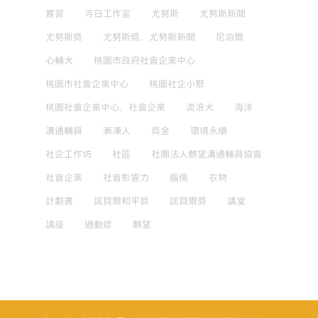
實習
寺日工作室
尤努斯
尤努斯新聞
尤努斯獎
尤努斯獎，尤努斯新聞
尼泊爾
心輔犬
桃園市政府社會企業中心
桃園市社會企業中心
桃園社企小聚
桃園社會企業中心，社會企業
流浪犬
海洋
溝通輔具
漸凍人
獎金
環境永續
社企工作坊
社區
社團法人麒望溝通輔具協會
社會企業
社會影響力
腦傷
衣物
計劃書
諾貝爾和平獎
諾貝爾獎
講堂
講座
過動症
麒望