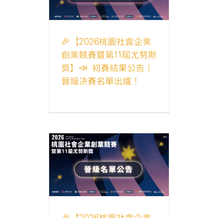
！
獎
尤努斯獎最
🎉【2026桃園社會企業
創業競賽暨第11屆尤努斯
獎】📣 初賽結果公告｜
晉級決賽名單出爐！
社會企業創業
努斯獎】📣
晉級決賽名
！
獎
尤努斯獎最
🎉【2026桃園社會企業