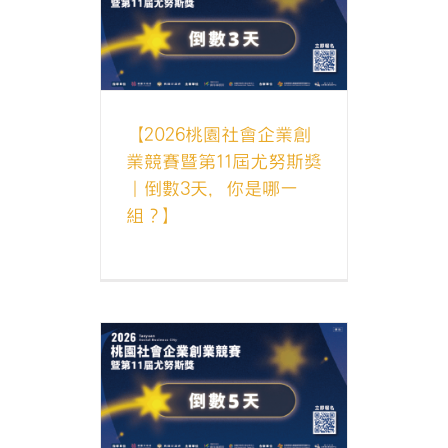
會企業創業競
斯獎｜倒數3
一組？】
獎
尤努斯獎最
【2026桃園社會企業創
業競賽暨第11屆尤努斯獎
｜倒數3天，你是哪一
組？】
會企業創業競
斯獎｜報名
】
獎
尤努斯獎最