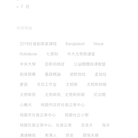
« 7 月
常用標籤
2018社會創業家課程
Bangladesh
Nepal
Nobelprize
七原則
中大尤努斯講堂
中央大學
亞斯伯格症
公益團體自律聯盟
創業競賽
基礎概論
塑膠微粒
孟加拉
實習
寺日工作室
尤努斯
尤努斯新聞
尤努斯獎
尤努斯獎，尤努斯新聞
尼泊爾
心輔犬
桃園市政府社會企業中心
桃園市社會企業中心
桃園社企小聚
桃園社會企業中心，社會企業
流浪犬
海洋
溝通輔具
漸凍人
獎金
環境永續