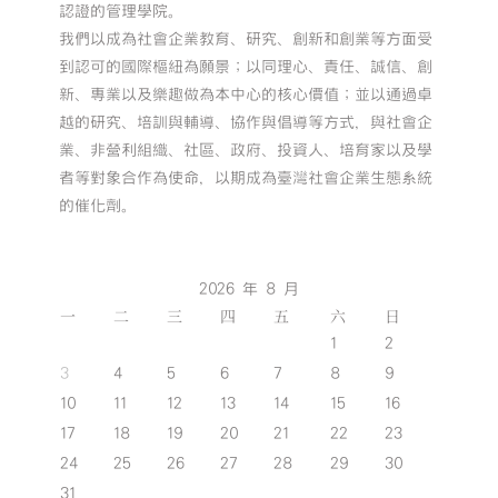
認證的管理學院。
我們以成為社會企業教育、研究、創新和創業等方面受
到認可的國際樞紐為願景；以同理心、責任、誠信、創
新、專業以及樂趣做為本中心的核心價值；並以通過卓
越的研究、培訓與輔導、協作與倡導等方式，與社會企
業、非營利組織、社區、政府、投資人、培育家以及學
者等對象合作為使命，以期成為臺灣社會企業生態系統
的催化劑。
2026 年 8 月
一
二
三
四
五
六
日
1
2
3
4
5
6
7
8
9
10
11
12
13
14
15
16
17
18
19
20
21
22
23
24
25
26
27
28
29
30
31