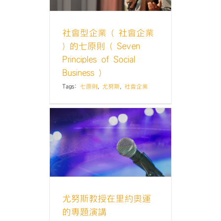
欄
社會型企業 ( 社會企業
) 的七原則 ( Seven
Principles of Social
Business )
Tags:
七原則
,
尤努斯
,
社會企業
約奧運的專
講
欄
尤努斯教授在里約奧運
的專題演講