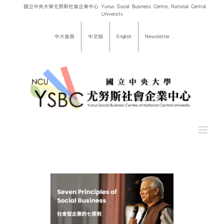
Skip
國立中央大學尤努斯社會企業中心 Yunus Social Business Centre, National Central
University
to
content
中大首頁
中文版
English
Newsletter
社會企業 )
rinciples
iness )