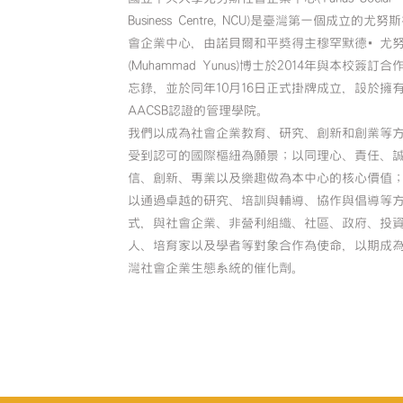
Business Centre, NCU)是臺灣第一個成立的尤努
會企業中心，由諾貝爾和平獎得主穆罕默德•尤
(Muhammad Yunus)博士於2014年與本校簽訂合
忘錄，並於同年10月16日正式掛牌成立，設於擁
AACSB認證的管理學院。
我們以成為社會企業教育、研究、創新和創業等
受到認可的國際樞紐為願景；以同理心、責任、
信、創新、專業以及樂趣做為本中心的核心價值
以通過卓越的研究、培訓與輔導、協作與倡導等
式，與社會企業、非營利組織、社區、政府、投
人、培育家以及學者等對象合作為使命，以期成
灣社會企業生態系統的催化劑。