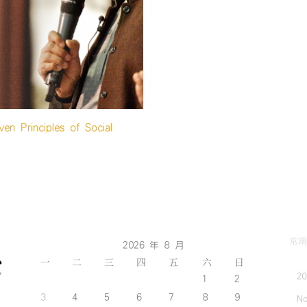
inciples of Social
常用
2026 年 8 月
一
二
三
四
五
六
日
2
1
2
3
4
5
6
7
8
9
No