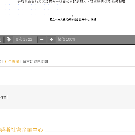
頁次
1
/
22
縮放
100%
在
2
|
社企專欄
|
留言功能已關閉
〈尤
努
斯
教
授
orm!
在
里
約
奧
運
努斯社會企業中心
的