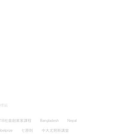
標籤
018社會創業家課程
Bangladesh
Nepal
belprize
七原則
中大尤努斯講堂