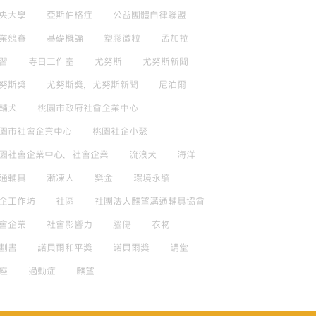
央大學
亞斯伯格症
公益團體自律聯盟
業競賽
基礎概論
塑膠微粒
孟加拉
習
寺日工作室
尤努斯
尤努斯新聞
努斯獎
尤努斯獎，尤努斯新聞
尼泊爾
輔犬
桃園市政府社會企業中心
園市社會企業中心
桃園社企小聚
園社會企業中心，社會企業
流浪犬
海洋
通輔具
漸凍人
獎金
環境永續
企工作坊
社區
社團法人麒望溝通輔具協會
會企業
社會影響力
腦傷
衣物
劃書
諾貝爾和平獎
諾貝爾獎
講堂
座
過動症
麒望