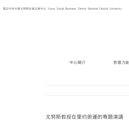
Skip
國立中央大學尤努斯社會企業中心 Yunus Social Business Centre, National Central University
to
content
中心簡介
影響力
尤努斯教授在里約奧運的專題演講