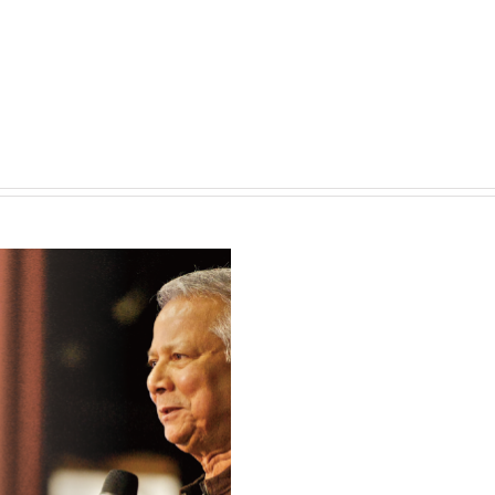
專
題
演
講〉
中