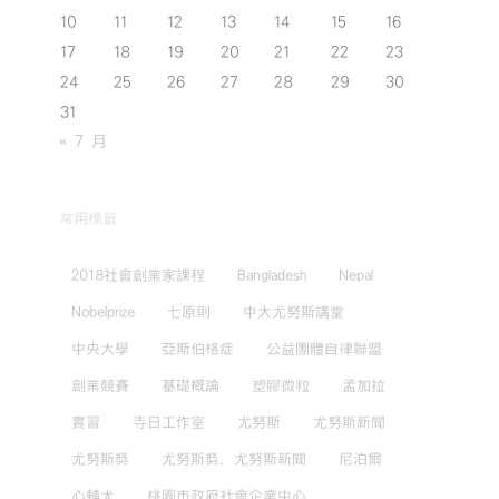
10
11
12
13
14
15
16
17
18
19
20
21
22
23
24
25
26
27
28
29
30
31
« 7 月
常用標籤
2018社會創業家課程
Bangladesh
Nepal
Nobelprize
七原則
中大尤努斯講堂
中央大學
亞斯伯格症
公益團體自律聯盟
創業競賽
基礎概論
塑膠微粒
孟加拉
實習
寺日工作室
尤努斯
尤努斯新聞
尤努斯獎
尤努斯獎，尤努斯新聞
尼泊爾
心輔犬
桃園市政府社會企業中心