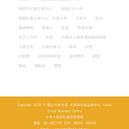
桃園市社會企業中心
桃園社企小聚
桃園社會企業中心，社會企業
流浪犬
海洋
溝通輔具
漸凍人
獎金
環境永續
社企工作坊
社區
社團法人麒望溝通輔具協會
社會企業
社會影響力
腦傷
衣物
計劃書
諾貝爾和平獎
諾貝爾獎
講堂
講座
過動症
麒望
Copyright 2025 © 國立中央大學 尤努斯社會企業中心 Yunus
Social Business Centre
中央大學隱私權政策聲明
電話: 03-4227151 EXT. 26010、66030