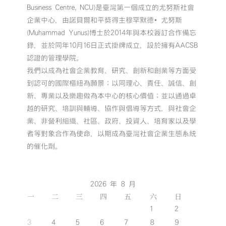
Business Centre, NCU)是臺灣第一個成立的尤努斯社會
企業中心，由諾貝爾和平獎得主穆罕默德•尤努斯
(Muhammad Yunus)博士於2014年與本校簽訂合作備忘
錄，並於同年10月16日正式掛牌成立，設於擁有AACSB
認證的管理學院。
我們以成為社會企業教育、研究、創新和創業等方面受
到認可的國際樞紐為願景；以同理心、責任、誠信、創
新、專業以及樂趣做為本中心的核心價值；並以通過卓
越的研究、培訓與輔導、協作與倡導等方式，與社會企
業、非營利組織、社區、政府、投資人、培育家以及學
者等對象合作為使命，以期成為臺灣社會企業生態系統
的催化劑。
2026 年 8 月
一
二
三
四
五
六
日
1
2
3
4
5
6
7
8
9