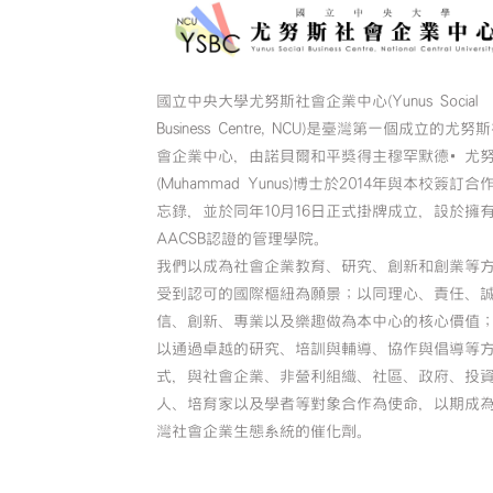
國立中央大學尤努斯社會企業中心(Yunus Social
Business Centre, NCU)是臺灣第一個成立的尤努
會企業中心，由諾貝爾和平獎得主穆罕默德•尤
(Muhammad Yunus)博士於2014年與本校簽訂合
忘錄，並於同年10月16日正式掛牌成立，設於擁
AACSB認證的管理學院。
我們以成為社會企業教育、研究、創新和創業等
受到認可的國際樞紐為願景；以同理心、責任、
信、創新、專業以及樂趣做為本中心的核心價值
以通過卓越的研究、培訓與輔導、協作與倡導等
式，與社會企業、非營利組織、社區、政府、投
人、培育家以及學者等對象合作為使命，以期成
灣社會企業生態系統的催化劑。