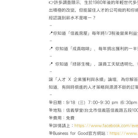
👉許多調查顯示，生於1980年後的年輕世
出積極的改變。但能留住人才的公司做的和你
經認識到薪水不是唯一？
–
📍你知道「信義房屋」每年將1/3稅後營業
–
📍 你知道「成真咖啡」，每年捐出獲利的一
–
📍 你知道「綠藤生機」，讓員工天賦透明化
–
讓「人才 X 企業獲利與永續」論壇，為你解
知道，有與時俱進的人才策略與源源不斷的訂
–
️🎯日期：9/18（三）7:00-9:30 pm (6:30
🎯地點：信義學堂(台北市信義區信義路五段10
🎯費用：免費
🎯詳情請上：
https://www.facebook.com/ev
🎯Business for Good官方網站：
https://www.b