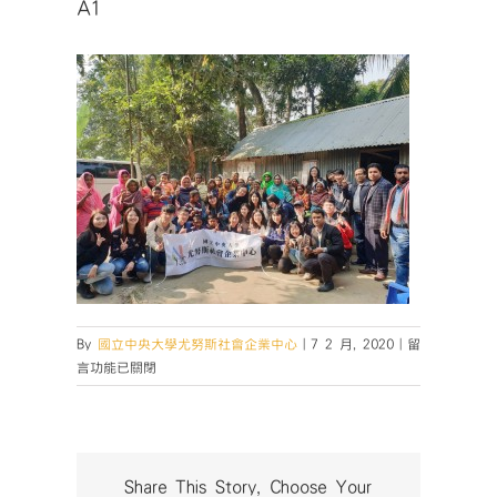
A1
在
By
國立中央大學尤努斯社會企業中心
|
7 2 月, 2020
|
留
〈A1〉
言功能已關閉
中
Share This Story, Choose Your