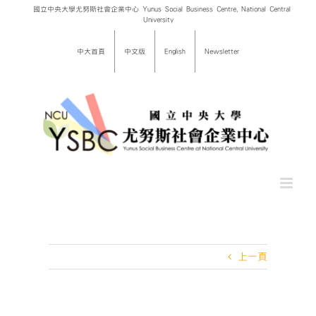
Skip
國立中央大學尤努斯社會企業中心 Yunus Social Business Centre, National Central
University
to
content
中大首頁
中文版
English
Newsletter
上一頁