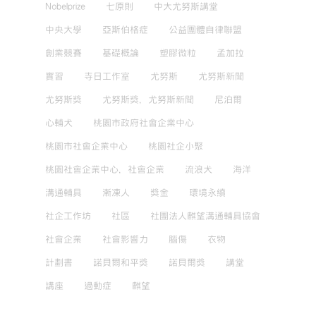
Nobelprize
七原則
中大尤努斯講堂
中央大學
亞斯伯格症
公益團體自律聯盟
創業競賽
基礎概論
塑膠微粒
孟加拉
實習
寺日工作室
尤努斯
尤努斯新聞
尤努斯獎
尤努斯獎，尤努斯新聞
尼泊爾
心輔犬
桃園市政府社會企業中心
桃園市社會企業中心
桃園社企小聚
桃園社會企業中心，社會企業
流浪犬
海洋
溝通輔具
漸凍人
獎金
環境永續
社企工作坊
社區
社團法人麒望溝通輔具協會
社會企業
社會影響力
腦傷
衣物
計劃書
諾貝爾和平獎
諾貝爾獎
講堂
講座
過動症
麒望