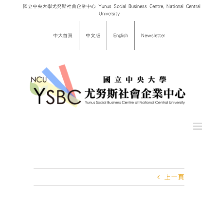
Skip
國立中央大學尤努斯社會企業中心 Yunus Social Business Centre, National Central
University
to
content
中大首頁
中文版
English
Newsletter
上一頁