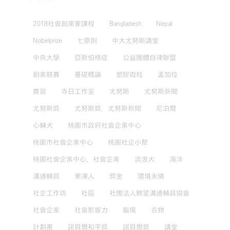
2018社會創業家課程
Bangladesh
Nepal
Nobelprize
七原則
中大尤努斯講堂
中央大學
亞斯伯格症
公益團體自律聯盟
創業競賽
基礎概論
塑膠微粒
孟加拉
實習
寺日工作室
尤努斯
尤努斯新聞
尤努斯獎
尤努斯獎，尤努斯新聞
尼泊爾
心輔犬
桃園市政府社會企業中心
桃園市社會企業中心
桃園社企小聚
桃園社會企業中心，社會企業
流浪犬
海洋
溝通輔具
漸凍人
獎金
環境永續
社企工作坊
社區
社團法人麒望溝通輔具協會
社會企業
社會影響力
腦傷
衣物
計劃書
諾貝爾和平獎
諾貝爾獎
講堂