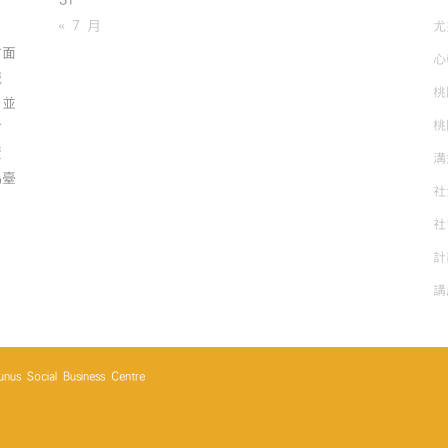
31
有
« 7 月
尤
方面
心
誠
桃
；並
桃
方
資
溝
為臺
社
社
計
講
cial Business Centre