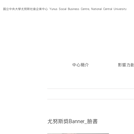
Skip
國立中央大學尤努斯社會企業中心 Yunus Social Business Centre, National Central University
to
content
中心簡介
影響力
尤努斯獎Banner_臉書