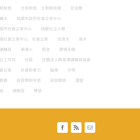
努斯獎
尤努斯獎，尤努斯新聞
尼泊爾
輔犬
桃園市政府社會企業中心
園市社會企業中心
桃園社企小聚
園社會企業中心，社會企業
流浪犬
海洋
通輔具
漸凍人
獎金
環境永續
企工作坊
社區
社團法人麒望溝通輔具協會
會企業
社會影響力
腦傷
衣物
劃書
諾貝爾和平獎
諾貝爾獎
講堂
座
過動症
麒望
Facebook
Rss
Email: