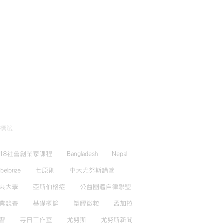
標籤
018社會創業家課程
Bangladesh
Nepal
belprize
七原則
中大尤努斯講堂
央大學
亞斯伯格症
公益團體自律聯盟
業競賽
基礎概論
塑膠微粒
孟加拉
習
寺日工作室
尤努斯
尤努斯新聞