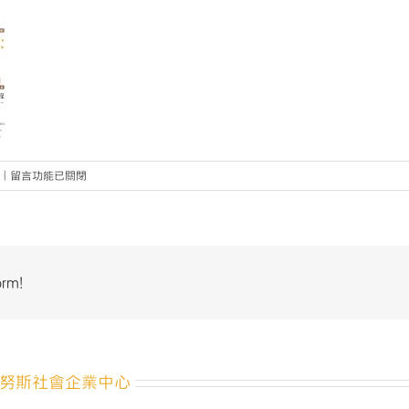
在
|
留言功能已關閉
〈尤
努
斯
獎
Banner_
orm!
臉
書〉
中
努斯社會企業中心