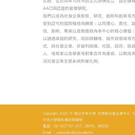
忘錄，並於同年10月16日正式掛牌成立，設於擁
AACSB認證的管理學院。
我們以成為社會企業教育、研究、創新和創業等
受到認可的國際樞紐為願景；以同理心、責任、
信、創新、專業以及樂趣做為本中心的核心價值
以通過卓越的研究、培訓與輔導、協作與倡導等
式，與社會企業、非營利組織、社區、政府、投
人、培育家以及學者等對象合作為使命，以期成
灣社會企業生態系統的催化劑。
Copyright 2025 © 國立中央大學 尤努斯社會企業中心 Yunus So
中央大學隱私權政策聲明
電話: 03-4227151 EXT. 26010、66030
Email : yunus.sbc@g.ncu.edu.tw