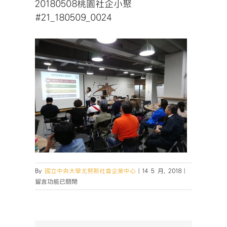
20180508桃園社企小聚
#21_180509_0024
在
By
國立中央大學尤努斯社會企業中心
|
14 5 月, 2018
|
〈20180508
留言功能已關閉
桃
園
社
企