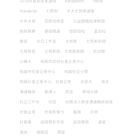
2018社會創業家課程
Bangladesh
Nepal
Nobelprize
七原則
中大尤努斯講堂
中央大學
亞斯伯格症
公益團體自律聯盟
創業競賽
基礎概論
塑膠微粒
孟加拉
實習
寺日工作室
尤努斯
尤努斯新聞
尤努斯獎
尤努斯獎，尤努斯新聞
尼泊爾
心輔犬
桃園市政府社會企業中心
桃園市社會企業中心
桃園社企小聚
桃園社會企業中心，社會企業
流浪犬
海洋
溝通輔具
漸凍人
獎金
環境永續
社企工作坊
社區
社團法人麒望溝通輔具協會
社會企業
社會影響力
腦傷
衣物
計劃書
諾貝爾和平獎
諾貝爾獎
講堂
講座
過動症
麒望