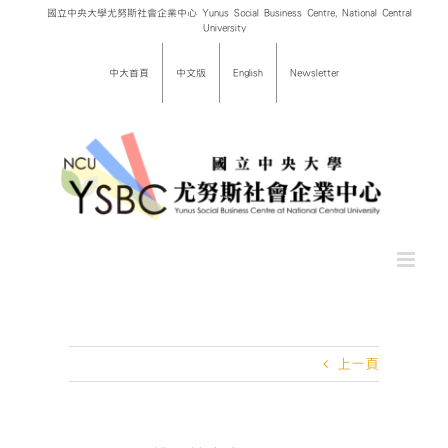
Skip
國立中央大學尤努斯社會企業中心 Yunus Social Business Centre, National Central
University
to
content
中大首頁
中文版
English
Newsletter
上一頁