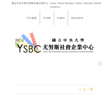
Skip
國立中央大學尤努斯社會企業中心 Yunus Social Business Centre, National Central
University
to
content
中大首頁
中文版
English
Newsletter
上一頁