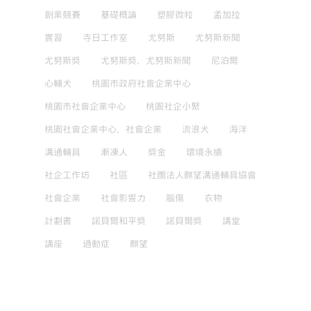
創業競賽
基礎概論
塑膠微粒
孟加拉
實習
寺日工作室
尤努斯
尤努斯新聞
尤努斯獎
尤努斯獎，尤努斯新聞
尼泊爾
心輔犬
桃園市政府社會企業中心
桃園市社會企業中心
桃園社企小聚
桃園社會企業中心，社會企業
流浪犬
海洋
溝通輔具
漸凍人
獎金
環境永續
社企工作坊
社區
社團法人麒望溝通輔具協會
社會企業
社會影響力
腦傷
衣物
計劃書
諾貝爾和平獎
諾貝爾獎
講堂
講座
過動症
麒望