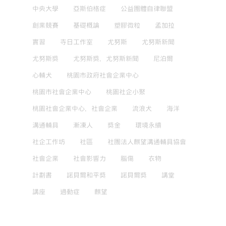
中央大學
亞斯伯格症
公益團體自律聯盟
創業競賽
基礎概論
塑膠微粒
孟加拉
實習
寺日工作室
尤努斯
尤努斯新聞
尤努斯獎
尤努斯獎，尤努斯新聞
尼泊爾
心輔犬
桃園市政府社會企業中心
桃園市社會企業中心
桃園社企小聚
桃園社會企業中心，社會企業
流浪犬
海洋
溝通輔具
漸凍人
獎金
環境永續
社企工作坊
社區
社團法人麒望溝通輔具協會
社會企業
社會影響力
腦傷
衣物
計劃書
諾貝爾和平獎
諾貝爾獎
講堂
講座
過動症
麒望