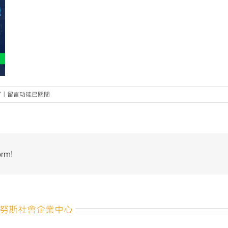
在
7
|
留言功能已關閉
〈主
視
覺〉
中
orm!
努斯社會企業中心