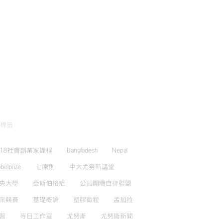
標籤
018社會創業家課程
Bangladesh
Nepal
belprize
七原則
中大尤努斯講堂
央大學
亞斯伯格症
公益團體自律聯盟
業競賽
基礎概論
塑膠微粒
孟加拉
習
寺日工作室
尤努斯
尤努斯新聞