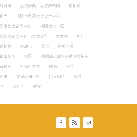
努斯獎
尤努斯獎，尤努斯新聞
尼泊爾
輔犬
桃園市政府社會企業中心
園市社會企業中心
桃園社企小聚
園社會企業中心，社會企業
流浪犬
海洋
通輔具
漸凍人
獎金
環境永續
企工作坊
社區
社團法人麒望溝通輔具協會
會企業
社會影響力
腦傷
衣物
劃書
諾貝爾和平獎
諾貝爾獎
講堂
座
過動症
麒望
Facebook
Rss
Email: