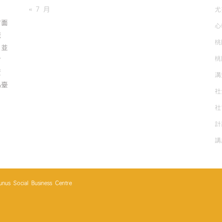
« 7 月
尤
方面
心
誠
桃
；並
桃
方
資
溝
為臺
社
社
計
講
cial Business Centre