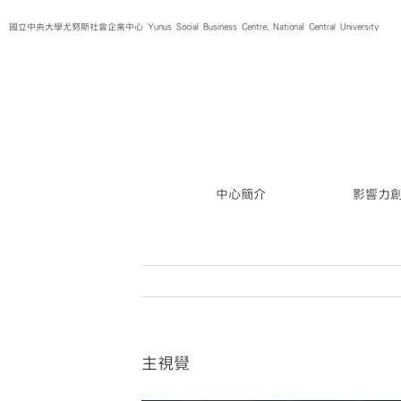
Skip
國立中央大學尤努斯社會企業中心 Yunus Social Business Centre, National Central University
to
content
中心簡介
影響力
主視覺