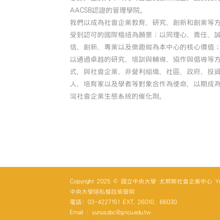
AACSB認證的管理學院。
我們以成為社會企業教育、研究、創新和創業等
受到認可的國際樞紐為願景；以同理心、責任、
信、創新、專業以及樂趣做為本中心的核心價值
以通過卓越的研究、培訓與輔導、協作與倡導等
式，與社會企業、非營利組織、社區、政府、投
人、培育家以及學者等對象合作為使命，以期成
灣社會企業生態系統的催化劑。
Copyright 2025 © 國立中央大學 尤努斯社會企業中心 Yunus So
中央大學隱私權政策聲明
電話: 03-4227151 EXT. 26010、66030
Email : yunus.sbc@g.ncu.edu.tw