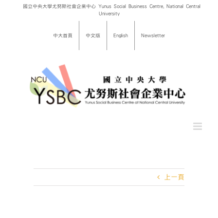
Skip
國立中央大學尤努斯社會企業中心 Yunus Social Business Centre, National Central
University
to
content
中大首頁
中文版
English
Newsletter
上一頁