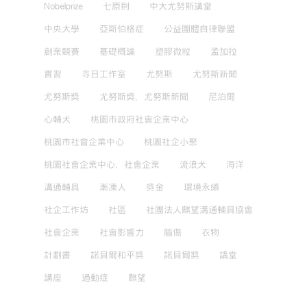
Nobelprize
七原則
中大尤努斯講堂
中央大學
亞斯伯格症
公益團體自律聯盟
創業競賽
基礎概論
塑膠微粒
孟加拉
實習
寺日工作室
尤努斯
尤努斯新聞
尤努斯獎
尤努斯獎，尤努斯新聞
尼泊爾
心輔犬
桃園市政府社會企業中心
桃園市社會企業中心
桃園社企小聚
桃園社會企業中心，社會企業
流浪犬
海洋
溝通輔具
漸凍人
獎金
環境永續
社企工作坊
社區
社團法人麒望溝通輔具協會
社會企業
社會影響力
腦傷
衣物
計劃書
諾貝爾和平獎
諾貝爾獎
講堂
講座
過動症
麒望