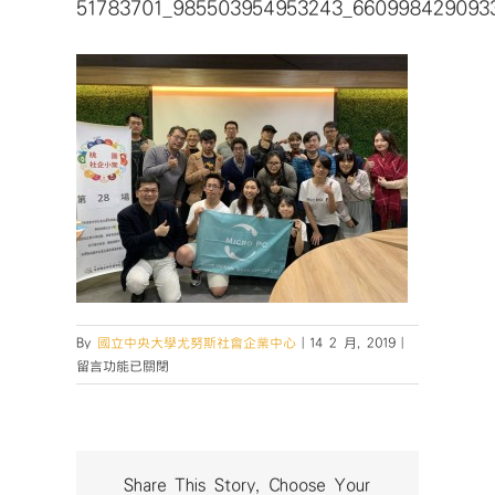
51783701_985503954953243_660998429093
在
By
國立中央大學尤努斯社會企業中心
|
14 2 月, 2019
|
〈51783701_9
留言功能已關閉
中
Share This Story, Choose Your