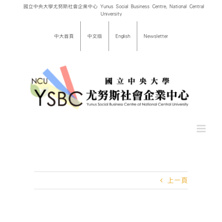
Skip
國立中央大學尤努斯社會企業中心 Yunus Social Business Centre, National Central
University
to
content
中大首頁
中文版
English
Newsletter
上一頁