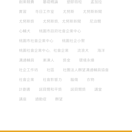
創業競賽
基礎概論
塑膠微粒
孟加拉
實習
寺日工作室
尤努斯
尤努斯新聞
尤努斯獎
尤努斯獎，尤努斯新聞
尼泊爾
心輔犬
桃園市政府社會企業中心
桃園市社會企業中心
桃園社企小聚
桃園社會企業中心，社會企業
流浪犬
海洋
溝通輔具
漸凍人
獎金
環境永續
社企工作坊
社區
社團法人麒望溝通輔具協會
社會企業
社會影響力
腦傷
衣物
計劃書
諾貝爾和平獎
諾貝爾獎
講堂
講座
過動症
麒望