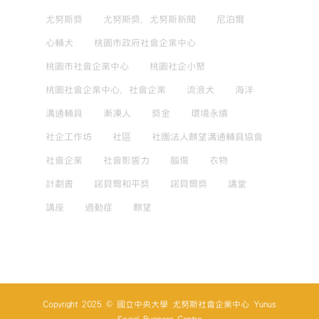
尤努斯獎
尤努斯獎，尤努斯新聞
尼泊爾
心輔犬
桃園市政府社會企業中心
桃園市社會企業中心
桃園社企小聚
桃園社會企業中心，社會企業
流浪犬
海洋
溝通輔具
漸凍人
獎金
環境永續
社企工作坊
社區
社團法人麒望溝通輔具協會
社會企業
社會影響力
腦傷
衣物
計劃書
諾貝爾和平獎
諾貝爾獎
講堂
講座
過動症
麒望
Copyright 2025 © 國立中央大學 尤努斯社會企業中心 Yunus