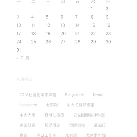
一
二
三
四
五
六
日
1
2
3
4
5
6
7
8
9
10
11
12
13
14
15
16
17
18
19
20
21
22
23
24
25
26
27
28
29
30
31
« 7 月
常用標籤
2018社會創業家課程
Bangladesh
Nepal
Nobelprize
七原則
中大尤努斯講堂
中央大學
亞斯伯格症
公益團體自律聯盟
創業競賽
基礎概論
塑膠微粒
孟加拉
實習
寺日工作室
尤努斯
尤努斯新聞