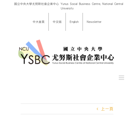
Skip
國立中央大學尤努斯社會企業中心 Yunus Social Business Centre, National Central
University
to
content
中大首頁
中文版
English
Newsletter
上一頁