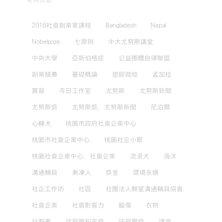
常用標籤
2018社會創業家課程
Bangladesh
Nepal
Nobelprize
七原則
中大尤努斯講堂
中央大學
亞斯伯格症
公益團體自律聯盟
創業競賽
基礎概論
塑膠微粒
孟加拉
實習
寺日工作室
尤努斯
尤努斯新聞
尤努斯獎
尤努斯獎，尤努斯新聞
尼泊爾
心輔犬
桃園市政府社會企業中心
桃園市社會企業中心
桃園社企小聚
桃園社會企業中心，社會企業
流浪犬
海洋
溝通輔具
漸凍人
獎金
環境永續
社企工作坊
社區
社團法人麒望溝通輔具協會
社會企業
社會影響力
腦傷
衣物
計劃書
諾貝爾和平獎
諾貝爾獎
講堂