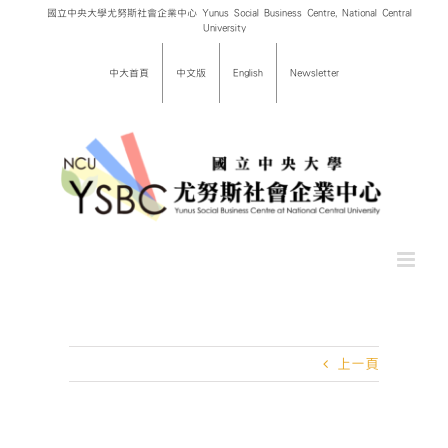
Skip
國立中央大學尤努斯社會企業中心 Yunus Social Business Centre, National Central
University
to
content
中大首頁
中文版
English
Newsletter
上一頁