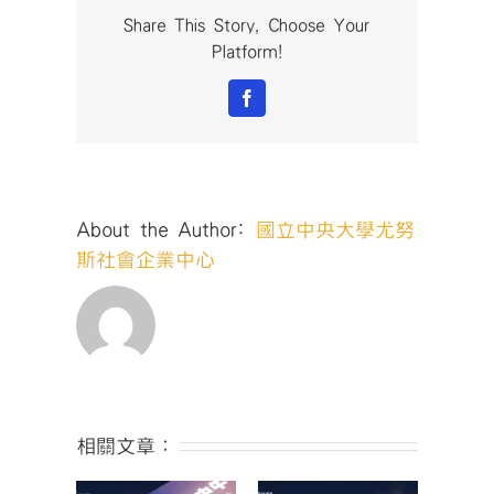
斯
Share This Story, Choose Your
獎：
Platform!
第
一
Facebook
屆
社
會
創
新
About the Author:
國立中央大學尤努
與
創
斯社會企業中心
業
競
賽」
決
賽
得
獎
名
相關文章：
單〉
中