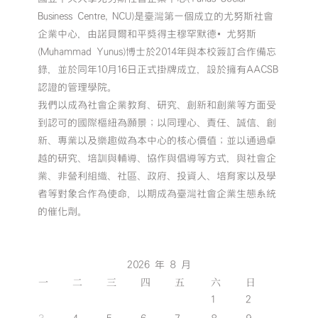
Business Centre, NCU)是臺灣第一個成立的尤努斯社會
企業中心，由諾貝爾和平獎得主穆罕默德•尤努斯
(Muhammad Yunus)博士於2014年與本校簽訂合作備忘
錄，並於同年10月16日正式掛牌成立，設於擁有AACSB
認證的管理學院。
我們以成為社會企業教育、研究、創新和創業等方面受
到認可的國際樞紐為願景；以同理心、責任、誠信、創
新、專業以及樂趣做為本中心的核心價值；並以通過卓
越的研究、培訓與輔導、協作與倡導等方式，與社會企
業、非營利組織、社區、政府、投資人、培育家以及學
者等對象合作為使命，以期成為臺灣社會企業生態系統
的催化劑。
2026 年 8 月
一
二
三
四
五
六
日
1
2