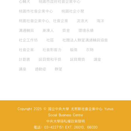
心輔犬
桃園市政府社會企業中心
桃園市社會企業中心
桃園社企小聚
桃園社會企業中心，社會企業
流浪犬
海洋
溝通輔具
漸凍人
獎金
環境永續
社企工作坊
社區
社團法人麒望溝通輔具協會
社會企業
社會影響力
腦傷
衣物
計劃書
諾貝爾和平獎
諾貝爾獎
講堂
講座
過動症
麒望
Copyright 2025 © 國立中央大學 尤努斯社會企業中心 Yunus
Social Business Centre
中央大學隱私權政策聲明
電話: 03-4227151 EXT. 26010、66030