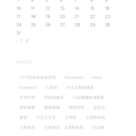
3
4
5
6
7
8
9
10
11
12
13
14
15
16
17
18
19
20
21
22
23
24
25
26
27
28
29
30
31
« 7 月
常用標籤
2018社會創業家課程
Bangladesh
Nepal
Nobelprize
七原則
中大尤努斯講堂
中央大學
亞斯伯格症
公益團體自律聯盟
創業競賽
基礎概論
塑膠微粒
孟加拉
實習
寺日工作室
尤努斯
尤努斯新聞
尤努斯獎
尤努斯獎，尤努斯新聞
尼泊爾