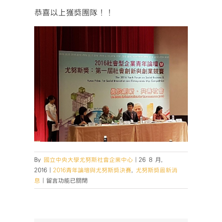
恭喜以上獲獎團隊！！
By
國立中央大學尤努斯社會企業中心
|
26 8 月,
2016
|
2016青年論壇與尤努斯獎決賽
,
尤努斯獎最新消
在
息
|
留言功能已關閉
〈公
告：
「尤
努