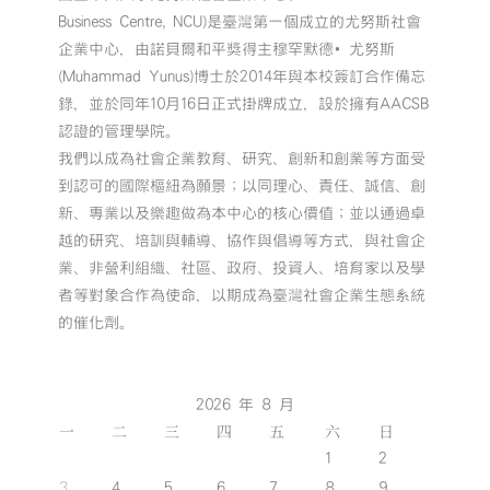
Business Centre, NCU)是臺灣第一個成立的尤努斯社會
企業中心，由諾貝爾和平獎得主穆罕默德•尤努斯
(Muhammad Yunus)博士於2014年與本校簽訂合作備忘
錄，並於同年10月16日正式掛牌成立，設於擁有AACSB
認證的管理學院。
我們以成為社會企業教育、研究、創新和創業等方面受
到認可的國際樞紐為願景；以同理心、責任、誠信、創
新、專業以及樂趣做為本中心的核心價值；並以通過卓
越的研究、培訓與輔導、協作與倡導等方式，與社會企
業、非營利組織、社區、政府、投資人、培育家以及學
者等對象合作為使命，以期成為臺灣社會企業生態系統
的催化劑。
2026 年 8 月
一
二
三
四
五
六
日
1
2
3
4
5
6
7
8
9