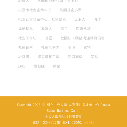
心輔犬
桃園市政府社會企業中心
桃園市社會企業中心
桃園社企小聚
桃園社會企業中心，社會企業
流浪犬
海洋
溝通輔具
漸凍人
獎金
環境永續
社企工作坊
社區
社團法人麒望溝通輔具協會
社會企業
社會影響力
腦傷
衣物
計劃書
諾貝爾和平獎
諾貝爾獎
講堂
講座
過動症
麒望
Copyright 2025 © 國立中央大學 尤努斯社會企業中心 Yunus
Social Business Centre
中央大學隱私權政策聲明
電話: 03-4227151 EXT. 26010、66030