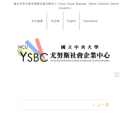
Skip
國立中央大學尤努斯社會企業中心 Yunus Social Business Centre, National Central
University
to
content
中大首頁
中文版
English
Newsletter
上一頁