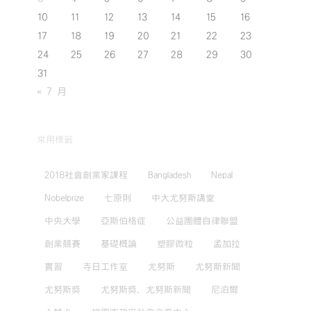
10
11
12
13
14
15
16
17
18
19
20
21
22
23
24
25
26
27
28
29
30
31
« 7 月
常用標籤
2018社會創業家課程
Bangladesh
Nepal
Nobelprize
七原則
中大尤努斯講堂
中央大學
亞斯伯格症
公益團體自律聯盟
創業競賽
基礎概論
塑膠微粒
孟加拉
實習
寺日工作室
尤努斯
尤努斯新聞
尤努斯獎
尤努斯獎，尤努斯新聞
尼泊爾