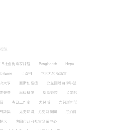
標籤
018社會創業家課程
Bangladesh
Nepal
belprize
七原則
中大尤努斯講堂
央大學
亞斯伯格症
公益團體自律聯盟
業競賽
基礎概論
塑膠微粒
孟加拉
習
寺日工作室
尤努斯
尤努斯新聞
努斯獎
尤努斯獎，尤努斯新聞
尼泊爾
輔犬
桃園市政府社會企業中心