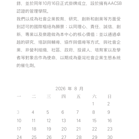
錄，並於同年10月16日正式掛牌成立，設於擁有AACSB
認證的管理學院。
我們以成為社會企業教育、研究、創新和創業等方面受
到認可的國際樞紐為願景；以同理心、責任、誠信、創
新、專業以及樂趣做為本中心的核心價值；並以通過卓
越的研究、培訓與輔導、協作與倡導等方式，與社會企
業、非營利組織、社區、政府、投資人、培育家以及學
者等對象合作為使命，以期成為臺灣社會企業生態系統
的催化劑。
2026 年 8 月
一
二
三
四
五
六
日
1
2
3
4
5
6
7
8
9
10
11
12
13
14
15
16
17
18
19
20
21
22
23
24
25
26
27
28
29
30