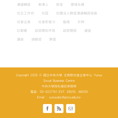
溝通輔具
漸凍人
獎金
環境永續
社企工作坊
社區
社團法人麒望溝通輔具協會
社會企業
社會影響力
腦傷
衣物
計劃書
諾貝爾和平獎
諾貝爾獎
講堂
講座
過動症
麒望
Copyright 2025 © 國立中央大學 尤努斯社會企業中心 Yunus
Social Business Centre
中央大學隱私權政策聲明
電話: 03-4227151 EXT. 26010、66030
Email : yunus.sbc@g.ncu.edu.tw
Facebook
Rss
Email: