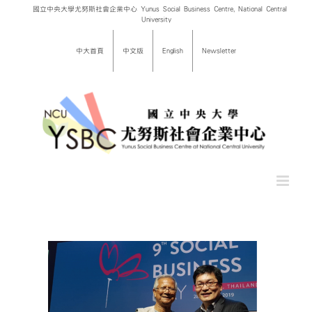
Skip
國立中央大學尤努斯社會企業中心 Yunus Social Business Centre, National Central
University
to
content
中大首頁
中文版
English
Newsletter