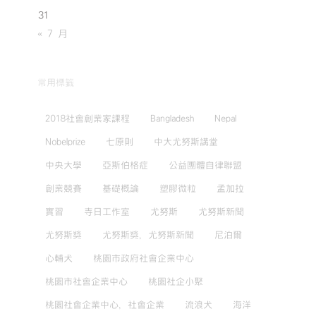
31
« 7 月
常用標籤
2018社會創業家課程
Bangladesh
Nepal
Nobelprize
七原則
中大尤努斯講堂
中央大學
亞斯伯格症
公益團體自律聯盟
創業競賽
基礎概論
塑膠微粒
孟加拉
實習
寺日工作室
尤努斯
尤努斯新聞
尤努斯獎
尤努斯獎，尤努斯新聞
尼泊爾
心輔犬
桃園市政府社會企業中心
桃園市社會企業中心
桃園社企小聚
桃園社會企業中心，社會企業
流浪犬
海洋