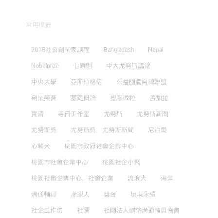
常用標籤
2018社會創業家課程
Bangladesh
Nepal
Nobelprize
七原則
中大尤努斯講堂
中央大學
亞斯伯格症
公益團體自律聯盟
創業競賽
基礎概論
塑膠微粒
孟加拉
實習
寺日工作室
尤努斯
尤努斯新聞
尤努斯獎
尤努斯獎，尤努斯新聞
尼泊爾
心輔犬
桃園市政府社會企業中心
桃園市社會企業中心
桃園社企小聚
桃園社會企業中心，社會企業
流浪犬
海洋
溝通輔具
漸凍人
獎金
環境永續
社企工作坊
社區
社團法人麒望溝通輔具協會