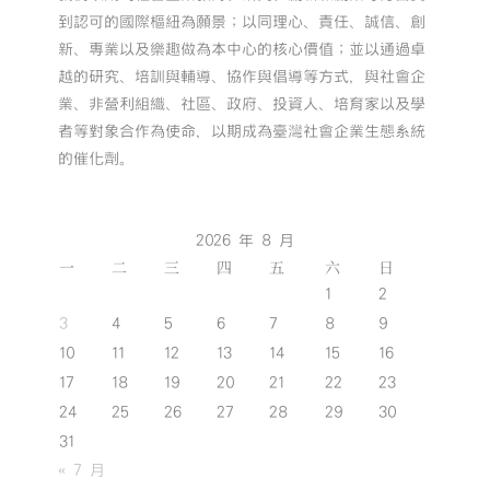
到認可的國際樞紐為願景；以同理心、責任、誠信、創
新、專業以及樂趣做為本中心的核心價值；並以通過卓
越的研究、培訓與輔導、協作與倡導等方式，與社會企
業、非營利組織、社區、政府、投資人、培育家以及學
者等對象合作為使命，以期成為臺灣社會企業生態系統
的催化劑。
2026 年 8 月
一
二
三
四
五
六
日
1
2
3
4
5
6
7
8
9
10
11
12
13
14
15
16
17
18
19
20
21
22
23
24
25
26
27
28
29
30
31
« 7 月