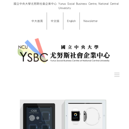
Skip
國立中央大學尤努斯社會企業中心 Yunus Social Business Centre, National Central
University
to
content
中大首頁
中文版
English
Newsletter