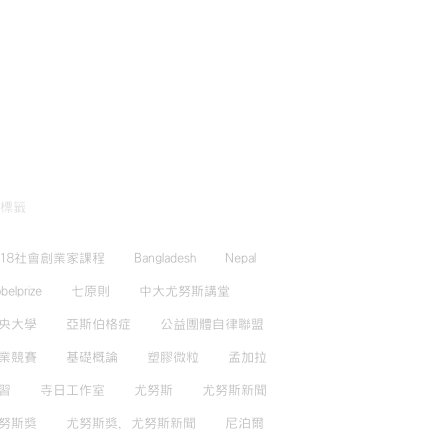
標籤
018社會創業家課程
Bangladesh
Nepal
belprize
七原則
中大尤努斯講堂
央大學
亞斯伯格症
公益團體自律聯盟
業競賽
基礎概論
塑膠微粒
孟加拉
習
寺日工作室
尤努斯
尤努斯新聞
努斯獎
尤努斯獎，尤努斯新聞
尼泊爾