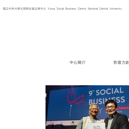
Skip
國立中央大學尤努斯社會企業中心 Yunus Social Business Centre, National Central University
to
content
中心簡介
影響力