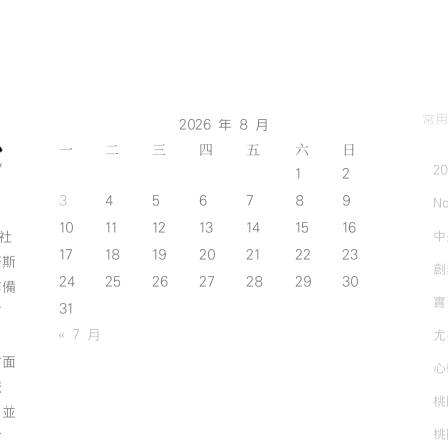
常用
2026 年 8 月
一
二
三
四
五
六
日
2
1
2
3
4
5
6
7
8
9
No
10
11
12
13
14
15
16
中
斯社
17
18
19
20
21
22
23
努斯
創
24
25
26
27
28
29
30
作備
實
31
有
« 7 月
尤
方面
心
誠
桃
；並
桃
方