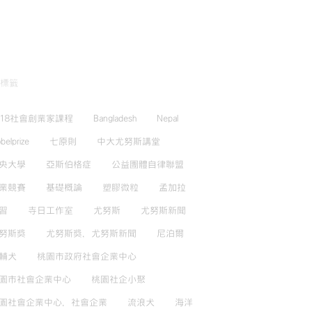
標籤
018社會創業家課程
Bangladesh
Nepal
belprize
七原則
中大尤努斯講堂
央大學
亞斯伯格症
公益團體自律聯盟
業競賽
基礎概論
塑膠微粒
孟加拉
習
寺日工作室
尤努斯
尤努斯新聞
努斯獎
尤努斯獎，尤努斯新聞
尼泊爾
輔犬
桃園市政府社會企業中心
園市社會企業中心
桃園社企小聚
園社會企業中心，社會企業
流浪犬
海洋