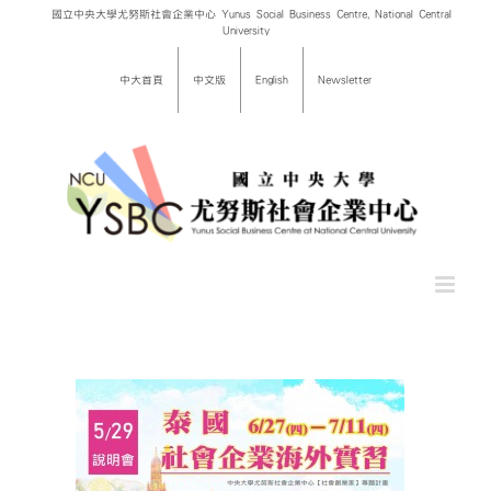
Skip
國立中央大學尤努斯社會企業中心 Yunus Social Business Centre, National Central
University
to
content
中大首頁
中文版
English
Newsletter