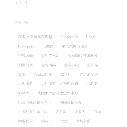
« 7 月
常用標籤
2018社會創業家課程
Bangladesh
Nepal
Nobelprize
七原則
中大尤努斯講堂
中央大學
亞斯伯格症
公益團體自律聯盟
創業競賽
基礎概論
塑膠微粒
孟加拉
實習
寺日工作室
尤努斯
尤努斯新聞
尤努斯獎
尤努斯獎，尤努斯新聞
尼泊爾
心輔犬
桃園市政府社會企業中心
桃園市社會企業中心
桃園社企小聚
桃園社會企業中心，社會企業
流浪犬
海洋
溝通輔具
漸凍人
獎金
環境永續