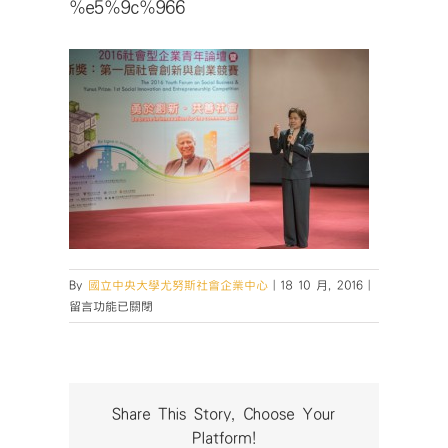
%e5%9c%966
在
By
國立中央大學尤努斯社會企業中心
|
18 10 月, 2016
|
〈%e5%9c%
留言功能已關閉
中
Share This Story, Choose Your
Platform!