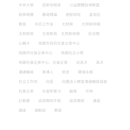
中央大學
亞斯伯格症
公益團體自律聯盟
創業競賽
基礎概論
塑膠微粒
孟加拉
實習
寺日工作室
尤努斯
尤努斯新聞
尤努斯獎
尤努斯獎，尤努斯新聞
尼泊爾
心輔犬
桃園市政府社會企業中心
桃園市社會企業中心
桃園社企小聚
桃園社會企業中心，社會企業
流浪犬
海洋
溝通輔具
漸凍人
獎金
環境永續
社企工作坊
社區
社團法人麒望溝通輔具協會
社會企業
社會影響力
腦傷
衣物
計劃書
諾貝爾和平獎
諾貝爾獎
講堂
講座
過動症
麒望