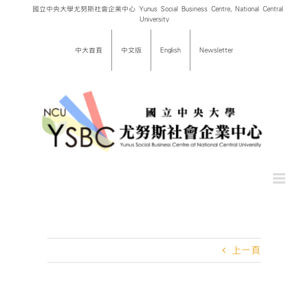
Skip
國立中央大學尤努斯社會企業中心 Yunus Social Business Centre, National Central
University
to
content
中大首頁
中文版
English
Newsletter
上一頁