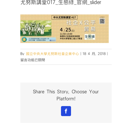
尤努斯講堂017_生態綠_官網_slider
在
By
國立中央大學尤努斯社會企業中心
|
18 4 月, 2018
|
〈尤
留言功能已關閉
努
斯
講
堂
017_
Share This Story, Choose Your
生
Platform!
態
綠
Facebook
_
官
網