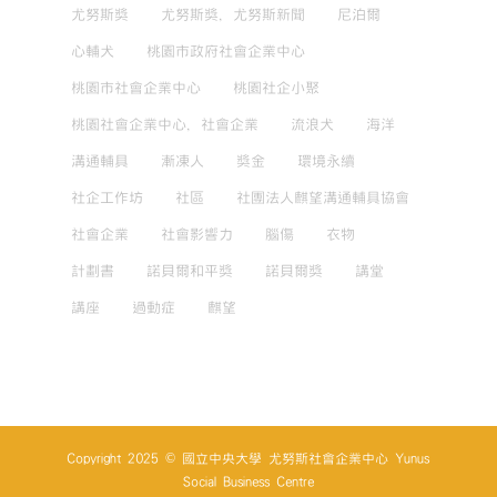
尤努斯獎
尤努斯獎，尤努斯新聞
尼泊爾
心輔犬
桃園市政府社會企業中心
桃園市社會企業中心
桃園社企小聚
桃園社會企業中心，社會企業
流浪犬
海洋
溝通輔具
漸凍人
獎金
環境永續
社企工作坊
社區
社團法人麒望溝通輔具協會
社會企業
社會影響力
腦傷
衣物
計劃書
諾貝爾和平獎
諾貝爾獎
講堂
講座
過動症
麒望
Copyright 2025 © 國立中央大學 尤努斯社會企業中心 Yunus
Social Business Centre