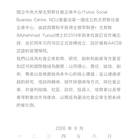
國立中央大學尤努斯社會企業中心(Yunus Social
Business Centre, NCU)是臺灣第一個成立的尤努斯社會
企業中心，由諾貝爾和平獎得主穆罕默德•尤努斯
(Muhammad Yunus)博士於2014年與本校簽訂合作備忘
錄，並於同年10月16日正式掛牌成立，設於擁有AACSB
認證的管理學院。
我們以成為社會企業教育、研究、創新和創業等方面受
到認可的國際樞紐為願景；以同理心、責任、誠信、創
新、專業以及樂趣做為本中心的核心價值；並以通過卓
越的研究、培訓與輔導、協作與倡導等方式，與社會企
業、非營利組織、社區、政府、投資人、培育家以及學
者等對象合作為使命，以期成為臺灣社會企業生態系統
的催化劑。
2026 年 8 月
一
二
三
四
五
六
日