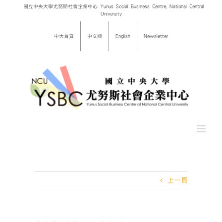
Skip
國立中央大學尤努斯社會企業中心 Yunus Social Business Centre, National Central
University
to
content
中大首頁
中文版
English
Newsletter
上一頁