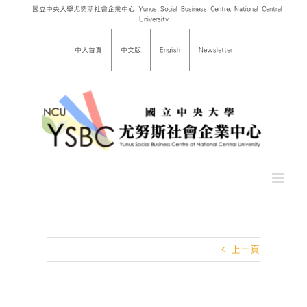
Skip
國立中央大學尤努斯社會企業中心 Yunus Social Business Centre, National Central
University
to
content
中大首頁
中文版
English
Newsletter
上一頁