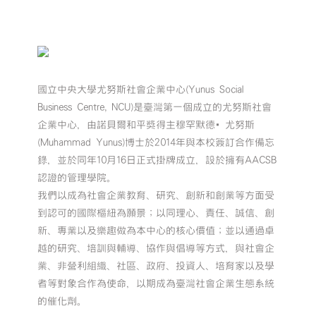
國立中央大學尤努斯社會企業中心(Yunus Social
Business Centre, NCU)是臺灣第一個成立的尤努斯社會
企業中心，由諾貝爾和平獎得主穆罕默德•尤努斯
(Muhammad Yunus)博士於2014年與本校簽訂合作備忘
錄，並於同年10月16日正式掛牌成立，設於擁有AACSB
認證的管理學院。
我們以成為社會企業教育、研究、創新和創業等方面受
到認可的國際樞紐為願景；以同理心、責任、誠信、創
新、專業以及樂趣做為本中心的核心價值；並以通過卓
越的研究、培訓與輔導、協作與倡導等方式，與社會企
業、非營利組織、社區、政府、投資人、培育家以及學
者等對象合作為使命，以期成為臺灣社會企業生態系統
的催化劑。