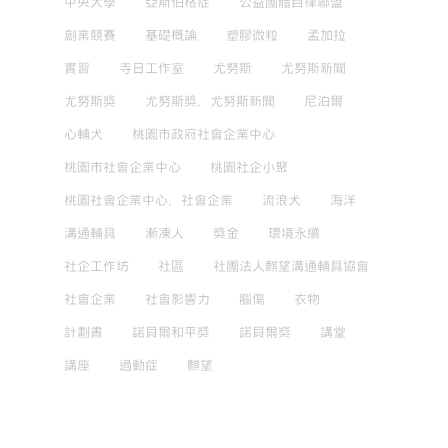
中央大學
亞斯伯格症
公益團體自律聯盟
創業競賽
基礎概論
塑膠微粒
孟加拉
實習
寺日工作室
尤努斯
尤努斯新聞
尤努斯獎
尤努斯獎，尤努斯新聞
尼泊爾
心輔犬
桃園市政府社會企業中心
桃園市社會企業中心
桃園社企小聚
桃園社會企業中心，社會企業
流浪犬
海洋
溝通輔具
漸凍人
獎金
環境永續
社企工作坊
社區
社團法人麒望溝通輔具協會
社會企業
社會影響力
腦傷
衣物
計劃書
諾貝爾和平獎
諾貝爾獎
講堂
講座
過動症
麒望