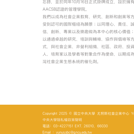
忘錄，並於同年10月16日正式掛牌成立，設於擁
AACSB認證的管理學院。
我們以成為社會企業教育、研究、創新和創業等
受到認可的國際樞紐為願景；以同理心、責任、
信、創新、專業以及樂趣做為本中心的核心價值
以通過卓越的研究、培訓與輔導、協作與倡導等
式，與社會企業、非營利組織、社區、政府、投
人、培育家以及學者等對象合作為使命，以期成
灣社會企業生態系統的催化劑。
Copyright 2025 © 國立中央大學 尤努斯社會企業中心 Yunus So
中央大學隱私權政策聲明
電話: 03-4227151 EXT. 26010、66030
Email : yunus.sbc@g.ncu.edu.tw