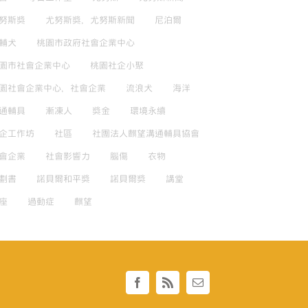
努斯獎
尤努斯獎，尤努斯新聞
尼泊爾
輔犬
桃園市政府社會企業中心
園市社會企業中心
桃園社企小聚
園社會企業中心，社會企業
流浪犬
海洋
通輔具
漸凍人
獎金
環境永續
企工作坊
社區
社團法人麒望溝通輔具協會
會企業
社會影響力
腦傷
衣物
劃書
諾貝爾和平獎
諾貝爾獎
講堂
座
過動症
麒望
Facebook
Rss
Email: