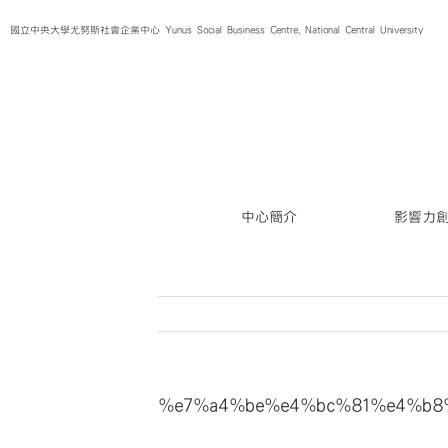
Skip
國立中央大學尤努斯社會企業中心 Yunus Social Business Centre, National Central University
to
content
中心簡介
影響力
%e7%a4%be%e4%bc%81%e4%b8