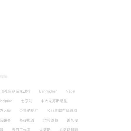
標籤
018社會創業家課程
Bangladesh
Nepal
belprize
七原則
中大尤努斯講堂
央大學
亞斯伯格症
公益團體自律聯盟
業競賽
基礎概論
塑膠微粒
孟加拉
習
寺日工作室
尤努斯
尤努斯新聞