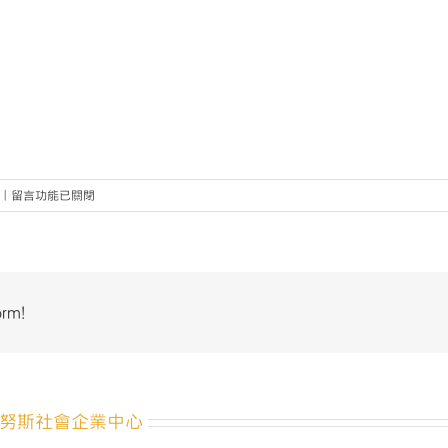
在
|
留言功能已關閉
〈%e7%a4%be%e4%bc%81%e4%b8%ad%e5%bf%83_%e5%9c%8b%e9%9a%9
中
orm!
努斯社會企業中心