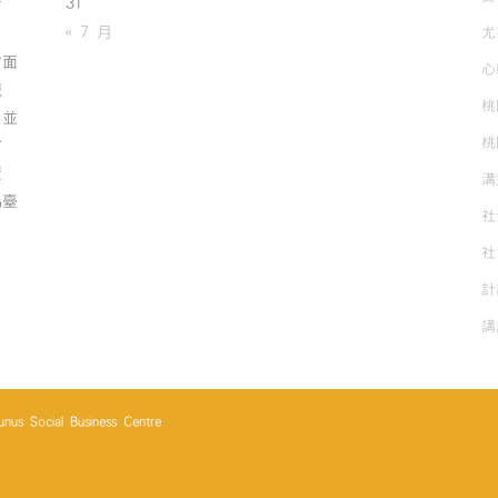
31
有
« 7 月
尤
方面
心
誠
桃
；並
桃
方
資
溝
為臺
社
社
計
講
cial Business Centre