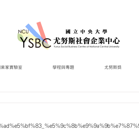
創業家實驗室
學程與專題
尤努斯獎
%ad%e5%bf%83_%e5%9c%8b%e9%9a%9b%e7%87%9