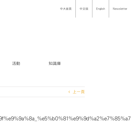
中大首頁
中文版
English
Newsletter
活動
知識庫
上一頁
f%e9%9a%8a_%e5%b0%81%e9%9d%a2%e7%85%a7