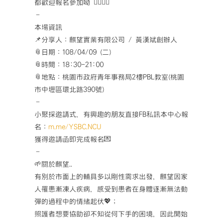
都歡迎報名參加呦
🙋‍♀
🙋‍♂
–
本場資訊
📌
分享人：麒望實業有限公司 / 黃漢斌創辦人
📎
日期：108/04/09 (二)
📎
時間：18:30-21:00
📎
地點：桃園市政府青年事務局2樓PBL教室(桃園
市中壢區環北路390號)
–
小聚採邀請式，有興趣的朋友直接FB私訊本中心報
名：
m.me/YSBC.NCU
獲得邀請函即完成報名
💌
–
🌱
關於麒望..
有別於市面上的輔具多以剛性需求出發，麒望因家
人罹患漸凍人疾病，感受到患者在身體逐漸無法動
彈的過程中的情緒起伏
💖
；
照護者想要協助卻不知從何下手的困境，因此開始