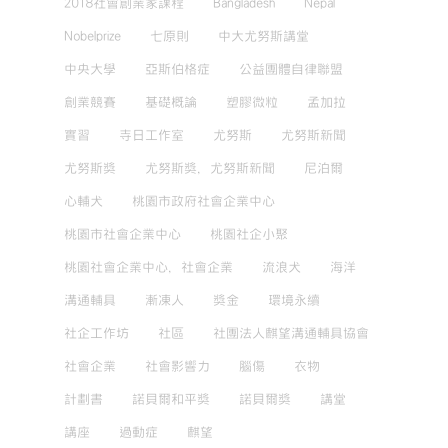
2018社會創業家課程
Bangladesh
Nepal
Nobelprize
七原則
中大尤努斯講堂
中央大學
亞斯伯格症
公益團體自律聯盟
創業競賽
基礎概論
塑膠微粒
孟加拉
實習
寺日工作室
尤努斯
尤努斯新聞
尤努斯獎
尤努斯獎，尤努斯新聞
尼泊爾
心輔犬
桃園市政府社會企業中心
桃園市社會企業中心
桃園社企小聚
桃園社會企業中心，社會企業
流浪犬
海洋
溝通輔具
漸凍人
獎金
環境永續
社企工作坊
社區
社團法人麒望溝通輔具協會
社會企業
社會影響力
腦傷
衣物
計劃書
諾貝爾和平獎
諾貝爾獎
講堂
講座
過動症
麒望