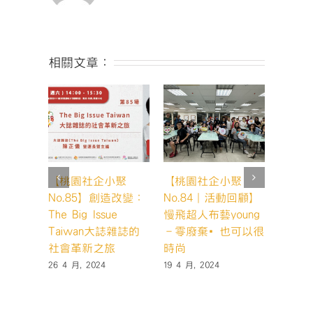
相關文章：
【桃園社企小聚
【桃園社企小聚
【桃園
No.85】創造改變：
No.84｜活動回顧】
No.
The Big Issue
慢飛超人布藝young
崙禾社
Taiwan大誌雜誌的
－零廢棄•也可以很
生提高
社會革新之旅
時尚
27 3 月,
26 4 月, 2024
19 4 月, 2024