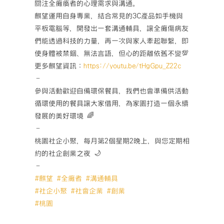
關注全癱瘓者的心理需求與溝通。
麒望運用自身專業，結合常見的3C產品如手機與
平板電腦等，開發出一套溝通輔具，讓全癱傷病友
們能透過科技的力量，再一次與家人牽起聯繫，即
使身體被禁錮、無法言語，但心的距離依舊不變
💯
更多麒望資訊：
https://youtu.be/tHgGpu_Z22c
–
參與活動歡迎自備環保餐具，我們也會準備供活動
循環使用的餐具讓大家借用，為家園打造一個永續
發展的美好環境
🌈
–
桃園社企小聚，每月第2個星期2晚上，與您定期相
約的社企創業之夜
🌙
–
#
麒望
#
全癱者
#
溝通輔具
#
社企小聚
#
社會企業
#
創業
#
桃園