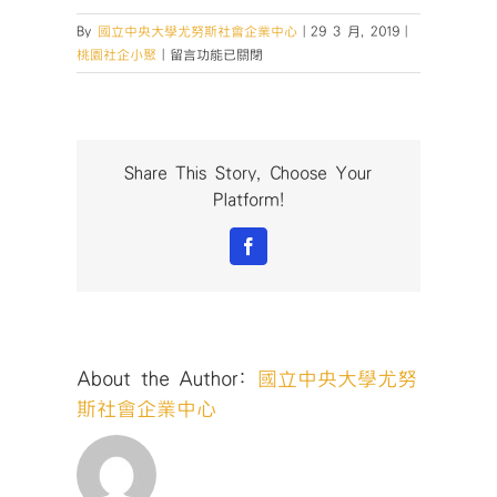
By
國立中央大學尤努斯社會企業中心
|
29 3 月, 2019
|
在
桃園社企小聚
|
留言功能已關閉
〈【桃
園
社
企
小
Share This Story, Choose Your
聚
Platform!
No.30】
開
Facebook
放
報
名
囉！〉
中
About the Author:
國立中央大學尤努
斯社會企業中心