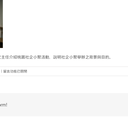
文主任介紹桃園社企小聚活動，說明社企小聚舉辦之背景與目的。
在
|
留言功能已關閉
〈【活
動
歡
迎
與
orm!
介
紹】〉
中