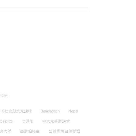
標籤
018社會創業家課程
Bangladesh
Nepal
belprize
七原則
中大尤努斯講堂
央大學
亞斯伯格症
公益團體自律聯盟