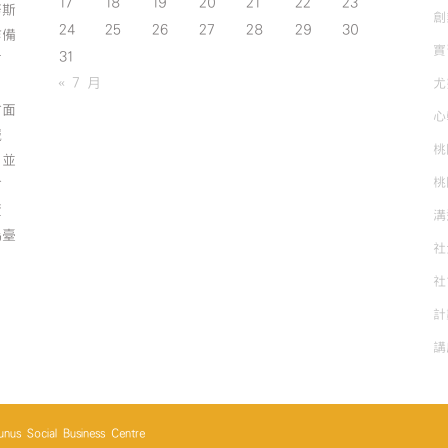
17
18
19
20
21
22
23
努斯
創
24
25
26
27
28
29
30
作備
實
31
有
« 7 月
尤
方面
心
誠
桃
；並
桃
方
資
溝
為臺
社
社
計
講
cial Business Centre