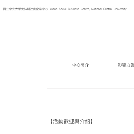
Skip
國立中央大學尤努斯社會企業中心 Yunus Social Business Centre, National Central University
to
content
中心簡介
影響力
【活動歡迎與介紹】