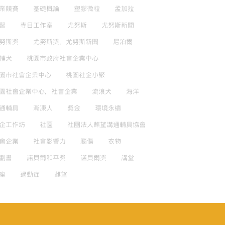
業競賽
基礎概論
塑膠微粒
孟加拉
習
寺日工作室
尤努斯
尤努斯新聞
努斯獎
尤努斯獎，尤努斯新聞
尼泊爾
輔犬
桃園市政府社會企業中心
園市社會企業中心
桃園社企小聚
園社會企業中心，社會企業
流浪犬
海洋
通輔具
漸凍人
獎金
環境永續
企工作坊
社區
社團法人麒望溝通輔具協會
會企業
社會影響力
腦傷
衣物
劃書
諾貝爾和平獎
諾貝爾獎
講堂
座
過動症
麒望