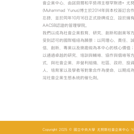
會企業中心，由諾貝爾和平獎得主穆罕默德•尤
(Muhammad Yunus)博士於2014年與本校簽訂合
忘錄，並於同年10月16日正式掛牌成立，設於擁
AACSB認證的管理學院。
我們以成為社會企業教育、研究、創新和創業等
受到認可的國際樞紐為願景；以同理心、責任、
信、創新、專業以及樂趣做為本中心的核心價值
以通過卓越的研究、培訓與輔導、協作與倡導等
式，與社會企業、非營利組織、社區、政府、投
人、培育家以及學者等對象合作為使命，以期成
灣社會企業生態系統的催化劑。
Copyright 2025 © 國立中央大學 尤努斯社會企業中心 Yunus So