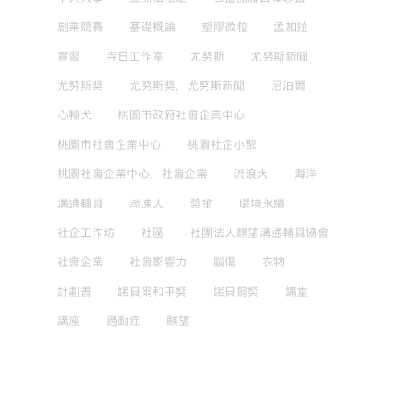
創業競賽
基礎概論
塑膠微粒
孟加拉
實習
寺日工作室
尤努斯
尤努斯新聞
尤努斯獎
尤努斯獎，尤努斯新聞
尼泊爾
心輔犬
桃園市政府社會企業中心
桃園市社會企業中心
桃園社企小聚
桃園社會企業中心，社會企業
流浪犬
海洋
溝通輔具
漸凍人
獎金
環境永續
社企工作坊
社區
社團法人麒望溝通輔具協會
社會企業
社會影響力
腦傷
衣物
計劃書
諾貝爾和平獎
諾貝爾獎
講堂
講座
過動症
麒望