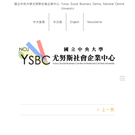
Skip
國立中央大學尤努斯社會企業中心 Yunus Social Business Centre, National Central
University
to
content
中大首頁
中文版
English
Newsletter
上一頁