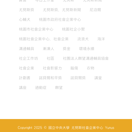
實習
寺日工作室
尤努斯
尤努斯新聞
尤努斯獎
尤努斯獎，尤努斯新聞
尼泊爾
心輔犬
桃園市政府社會企業中心
桃園市社會企業中心
桃園社企小聚
桃園社會企業中心，社會企業
流浪犬
海洋
溝通輔具
漸凍人
獎金
環境永續
社企工作坊
社區
社團法人麒望溝通輔具協會
社會企業
社會影響力
腦傷
衣物
計劃書
諾貝爾和平獎
諾貝爾獎
講堂
講座
過動症
麒望
Copyright 2025 © 國立中央大學 尤努斯社會企業中心 Yunus