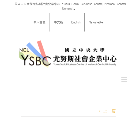
Skip
國立中央大學尤努斯社會企業中心 Yunus Social Business Centre, National Central
University
to
content
中大首頁
中文版
English
Newsletter
上一頁