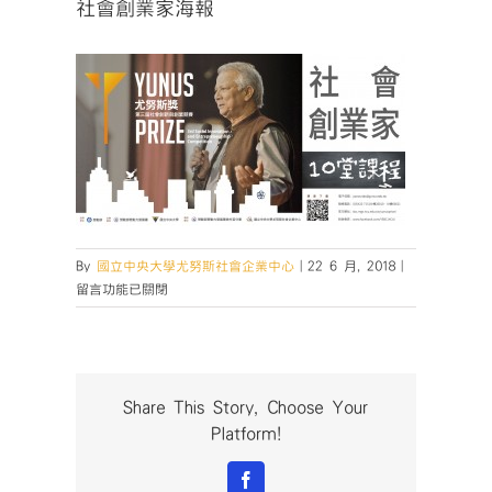
社會創業家海報
在
By
國立中央大學尤努斯社會企業中心
|
22 6 月, 2018
|
〈社
留言功能已關閉
會
創
業
家
海
Share This Story, Choose Your
報〉
Platform!
中
Facebook