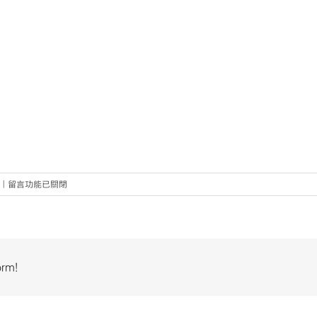
在
|
留言功能已關閉
〈第
六
屆
尤
努
orm!
斯
獎-
報