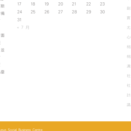
17
18
19
20
21
22
23
努斯
創
24
25
26
27
28
29
30
作備
實
31
有
« 7 月
尤
方面
心
誠
桃
；並
桃
方
資
溝
為臺
社
社
計
講
cial Business Centre