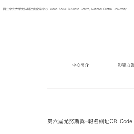
Skip
國立中央大學尤努斯社會企業中心 Yunus Social Business Centre, National Central University
to
content
中心簡介
影響力
第六屆尤努斯獎-報名網址QR Code