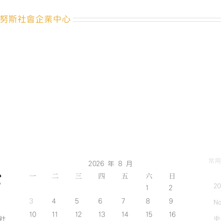
名
網
努斯社會企業中心
址
QR
Code〉
中
常用
2026 年 8 月
一
二
三
四
五
六
日
2
1
2
3
4
5
6
7
8
9
No
10
11
12
13
14
15
16
中
斯社