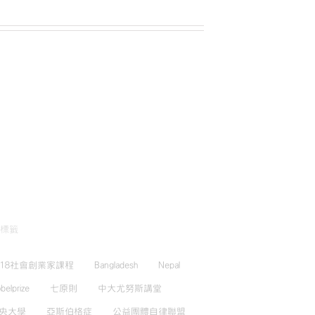
標籤
018社會創業家課程
Bangladesh
Nepal
belprize
七原則
中大尤努斯講堂
央大學
亞斯伯格症
公益團體自律聯盟