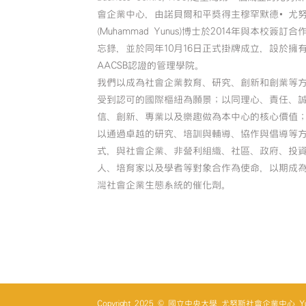
會企業中心，由諾貝爾和平獎得主穆罕默德•尤
(Muhammad Yunus)博士於2014年與本校簽訂合
忘錄，並於同年10月16日正式掛牌成立，設於擁
AACSB認證的管理學院。
我們以成為社會企業教育、研究、創新和創業等
受到認可的國際樞紐為願景；以同理心、責任、
信、創新、專業以及樂趣做為本中心的核心價值
以通過卓越的研究、培訓與輔導、協作與倡導等
式，與社會企業、非營利組織、社區、政府、投
人、培育家以及學者等對象合作為使命，以期成
灣社會企業生態系統的催化劑。
Copyright 2025 © 國立中央大學 尤努斯社會企業中心 Yunus So