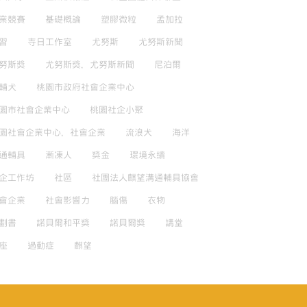
業競賽
基礎概論
塑膠微粒
孟加拉
習
寺日工作室
尤努斯
尤努斯新聞
努斯獎
尤努斯獎，尤努斯新聞
尼泊爾
輔犬
桃園市政府社會企業中心
園市社會企業中心
桃園社企小聚
園社會企業中心，社會企業
流浪犬
海洋
通輔具
漸凍人
獎金
環境永續
企工作坊
社區
社團法人麒望溝通輔具協會
會企業
社會影響力
腦傷
衣物
劃書
諾貝爾和平獎
諾貝爾獎
講堂
座
過動症
麒望