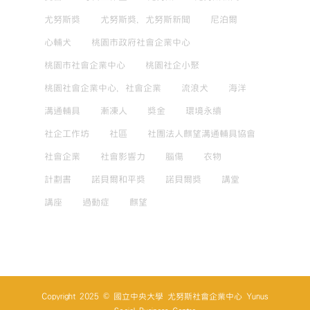
尤努斯獎
尤努斯獎，尤努斯新聞
尼泊爾
心輔犬
桃園市政府社會企業中心
桃園市社會企業中心
桃園社企小聚
桃園社會企業中心，社會企業
流浪犬
海洋
溝通輔具
漸凍人
獎金
環境永續
社企工作坊
社區
社團法人麒望溝通輔具協會
社會企業
社會影響力
腦傷
衣物
計劃書
諾貝爾和平獎
諾貝爾獎
講堂
講座
過動症
麒望
Copyright 2025 © 國立中央大學 尤努斯社會企業中心 Yunus