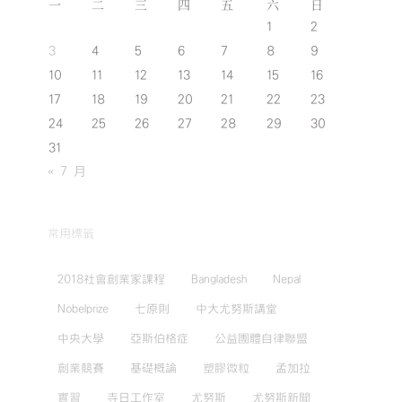
一
二
三
四
五
六
日
1
2
3
4
5
6
7
8
9
10
11
12
13
14
15
16
17
18
19
20
21
22
23
24
25
26
27
28
29
30
31
« 7 月
常用標籤
2018社會創業家課程
Bangladesh
Nepal
Nobelprize
七原則
中大尤努斯講堂
中央大學
亞斯伯格症
公益團體自律聯盟
創業競賽
基礎概論
塑膠微粒
孟加拉
實習
寺日工作室
尤努斯
尤努斯新聞