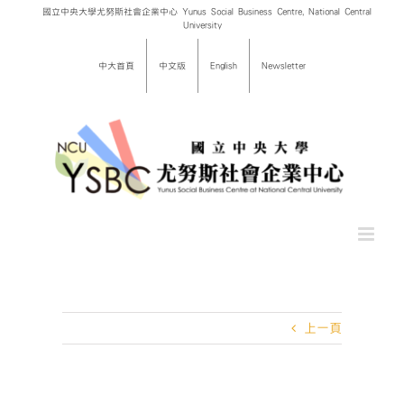
Skip
國立中央大學尤努斯社會企業中心 Yunus Social Business Centre, National Central
University
to
content
中大首頁
中文版
English
Newsletter
上一頁