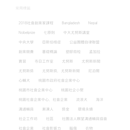
常用標籤
2018社會創業家課程
Bangladesh
Nepal
Nobelprize
七原則
中大尤努斯講堂
中央大學
亞斯伯格症
公益團體自律聯盟
創業競賽
基礎概論
塑膠微粒
孟加拉
實習
寺日工作室
尤努斯
尤努斯新聞
尤努斯獎
尤努斯獎，尤努斯新聞
尼泊爾
心輔犬
桃園市政府社會企業中心
桃園市社會企業中心
桃園社企小聚
桃園社會企業中心，社會企業
流浪犬
海洋
溝通輔具
漸凍人
獎金
環境永續
社企工作坊
社區
社團法人麒望溝通輔具協會
社會企業
社會影響力
腦傷
衣物