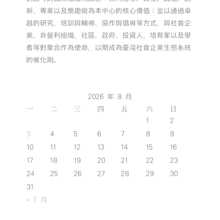
新、專業以及樂趣做為本中心的核心價值；並以通過卓
越的研究、培訓與輔導、協作與倡導等方式，與社會企
業、非營利組織、社區、政府、投資人、培育家以及學
者等對象合作為使命，以期成為臺灣社會企業生態系統
的催化劑。
2026 年 8 月
一
二
三
四
五
六
日
1
2
3
4
5
6
7
8
9
10
11
12
13
14
15
16
17
18
19
20
21
22
23
24
25
26
27
28
29
30
31
« 7 月