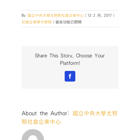
By
國立中央大學尤努斯社會企業中心
|
13 2 月, 2017
|
在
社會企業學分學程
|
留言功能已關閉
〈📣
📣
【社
會
企
Share This Story, Choose Your
業
Platform!
學
分
Facebook
學
程
說
明
會】〉
About the Author:
國立中央大學尤努
中
斯社會企業中心