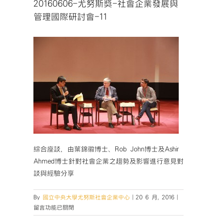
20160606-尤努斯獎-社會企業發展與
管理國際研討會-11
綜合座談，由葉錦徽博士、Rob John博士及Ashir
Ahmed博士針對社會企業之趨勢及影響進行意見對
談與經驗分享
在
By
國立中央大學尤努斯社會企業中心
|
20 6 月, 2016
|
〈20160606-
留言功能已關閉