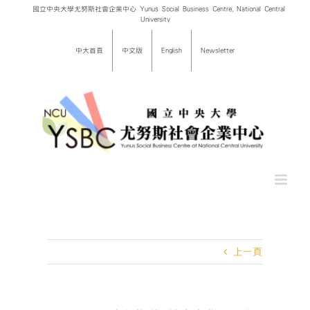
Skip
國立中央大學尤努斯社會企業中心 Yunus Social Business Centre, National Central
University
to
content
中大首頁
中文版
English
Newsletter
上一頁