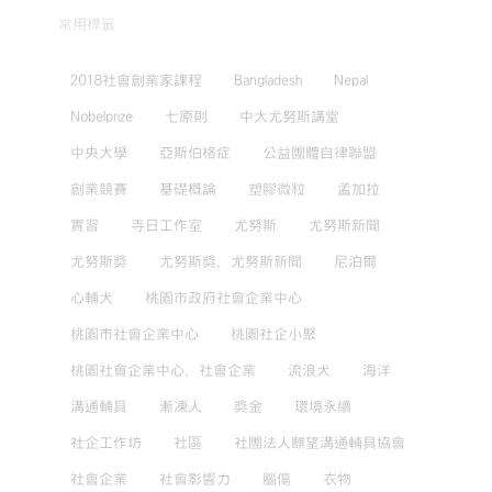
常用標籤
2018社會創業家課程
Bangladesh
Nepal
Nobelprize
七原則
中大尤努斯講堂
中央大學
亞斯伯格症
公益團體自律聯盟
創業競賽
基礎概論
塑膠微粒
孟加拉
實習
寺日工作室
尤努斯
尤努斯新聞
尤努斯獎
尤努斯獎，尤努斯新聞
尼泊爾
心輔犬
桃園市政府社會企業中心
桃園市社會企業中心
桃園社企小聚
桃園社會企業中心，社會企業
流浪犬
海洋
溝通輔具
漸凍人
獎金
環境永續
社企工作坊
社區
社團法人麒望溝通輔具協會
社會企業
社會影響力
腦傷
衣物