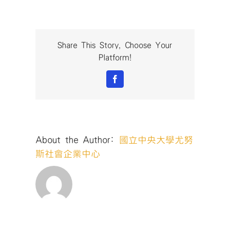
尤
努
斯
獎-
社
Share This Story, Choose Your
會
Platform!
企
業
Facebook
發
展
與
管
理
About the Author:
國立中央大學尤努
國
際
斯社會企業中心
研
討
會-11〉
中