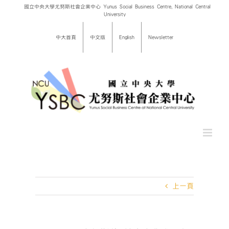
Skip
國立中央大學尤努斯社會企業中心 Yunus Social Business Centre, National Central
University
to
content
中大首頁
中文版
English
Newsletter
上一頁