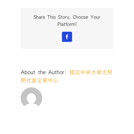
斯
獎-
社
Share This Story, Choose Your
會
Platform!
企
業
Facebook
發
展
與
管
理
About the Author:
國立中央大學尤努
國
際
斯社會企業中心
研
討
會-07〉
中