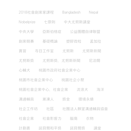
2018社會創業家課程
Bangladesh
Nepal
Nobelprize
七原則
中大尤努斯講堂
中央大學
亞斯伯格症
公益團體自律聯盟
創業競賽
基礎概論
塑膠微粒
孟加拉
實習
寺日工作室
尤努斯
尤努斯新聞
尤努斯獎
尤努斯獎，尤努斯新聞
尼泊爾
心輔犬
桃園市政府社會企業中心
桃園市社會企業中心
桃園社企小聚
桃園社會企業中心，社會企業
流浪犬
海洋
溝通輔具
漸凍人
獎金
環境永續
社企工作坊
社區
社團法人麒望溝通輔具協會
社會企業
社會影響力
腦傷
衣物
計劃書
諾貝爾和平獎
諾貝爾獎
講堂