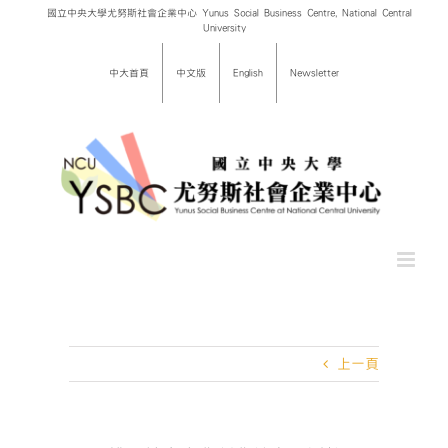
Skip
國立中央大學尤努斯社會企業中心 Yunus Social Business Centre, National Central
University
to
content
中大首頁
中文版
English
Newsletter
上一頁