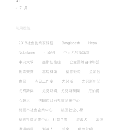
31
« 7 月
常用標籤
2018社會創業家課程
Bangladesh
Nepal
Nobelprize
七原則
中大尤努斯講堂
中央大學
亞斯伯格症
公益團體自律聯盟
創業競賽
基礎概論
塑膠微粒
孟加拉
實習
寺日工作室
尤努斯
尤努斯新聞
尤努斯獎
尤努斯獎，尤努斯新聞
尼泊爾
心輔犬
桃園市政府社會企業中心
桃園市社會企業中心
桃園社企小聚
桃園社會企業中心，社會企業
流浪犬
海洋
溝通輔具
漸凍人
獎金
環境永續