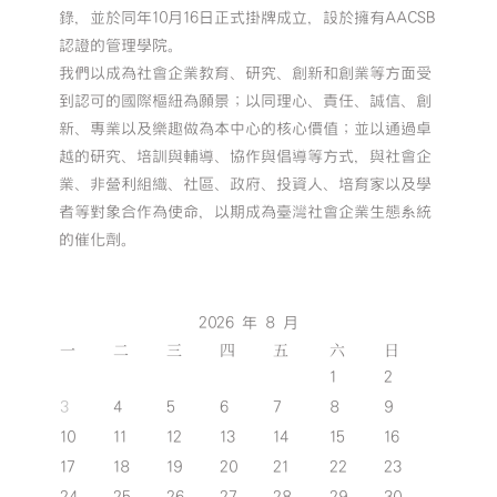
錄，並於同年10月16日正式掛牌成立，設於擁有AACSB
認證的管理學院。
我們以成為社會企業教育、研究、創新和創業等方面受
到認可的國際樞紐為願景；以同理心、責任、誠信、創
新、專業以及樂趣做為本中心的核心價值；並以通過卓
越的研究、培訓與輔導、協作與倡導等方式，與社會企
業、非營利組織、社區、政府、投資人、培育家以及學
者等對象合作為使命，以期成為臺灣社會企業生態系統
的催化劑。
2026 年 8 月
一
二
三
四
五
六
日
1
2
3
4
5
6
7
8
9
10
11
12
13
14
15
16
17
18
19
20
21
22
23