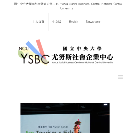
Skip
國立中央大學尤努斯社會企業中心 Yunus Social Business Centre, National Central
University
to
content
中大首頁
中文版
English
Newsletter