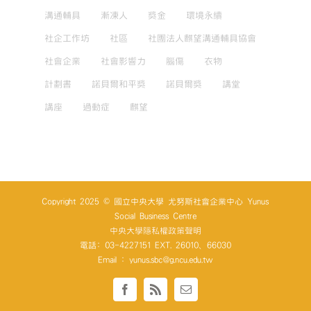
溝通輔具
漸凍人
獎金
環境永續
社企工作坊
社區
社團法人麒望溝通輔具協會
社會企業
社會影響力
腦傷
衣物
計劃書
諾貝爾和平獎
諾貝爾獎
講堂
講座
過動症
麒望
Copyright 2025 © 國立中央大學 尤努斯社會企業中心 Yunus
Social Business Centre
中央大學隱私權政策聲明
電話: 03-4227151 EXT. 26010、66030
Email : yunus.sbc@g.ncu.edu.tw
Facebook
Rss
Email: