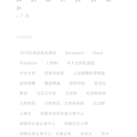
24
25
26
27
28
29
30
31
« 7 月
常用標籤
2018社會創業家課程
Bangladesh
Nepal
Nobelprize
七原則
中大尤努斯講堂
中央大學
亞斯伯格症
公益團體自律聯盟
創業競賽
基礎概論
塑膠微粒
孟加拉
實習
寺日工作室
尤努斯
尤努斯新聞
尤努斯獎
尤努斯獎，尤努斯新聞
尼泊爾
心輔犬
桃園市政府社會企業中心
桃園市社會企業中心
桃園社企小聚
桃園社會企業中心，社會企業
流浪犬
海洋