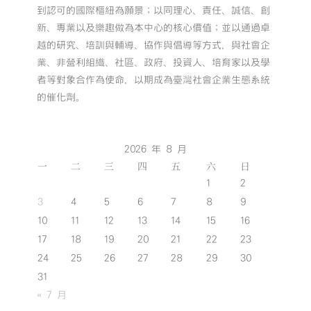
到認可的國際樞紐為願景；以同理心、責任、誠信、創
新、專業以及樂趣做為本中心的核心價值；並以通過卓
越的研究、培訓與輔導、協作與倡導等方式，與社會企
業、非營利組織、社區、政府、投資人、培育家以及學
者等對象合作為使命，以期成為臺灣社會企業生態系統
的催化劑。
2026 年 8 月
一
二
三
四
五
六
日
1
2
3
4
5
6
7
8
9
10
11
12
13
14
15
16
17
18
19
20
21
22
23
24
25
26
27
28
29
30
31
« 7 月