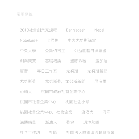
常用標籤
2018社會創業家課程
Bangladesh
Nepal
Nobelprize
七原則
中大尤努斯講堂
中央大學
亞斯伯格症
公益團體自律聯盟
創業競賽
基礎概論
塑膠微粒
孟加拉
實習
寺日工作室
尤努斯
尤努斯新聞
尤努斯獎
尤努斯獎，尤努斯新聞
尼泊爾
心輔犬
桃園市政府社會企業中心
桃園市社會企業中心
桃園社企小聚
桃園社會企業中心，社會企業
流浪犬
海洋
溝通輔具
漸凍人
獎金
環境永續
社企工作坊
社區
社團法人麒望溝通輔具協會