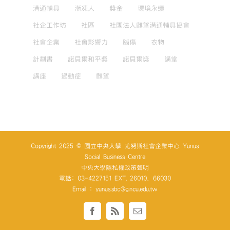
溝通輔具
漸凍人
獎金
環境永續
社企工作坊
社區
社團法人麒望溝通輔具協會
社會企業
社會影響力
腦傷
衣物
計劃書
諾貝爾和平獎
諾貝爾獎
講堂
講座
過動症
麒望
Copyright 2025 © 國立中央大學 尤努斯社會企業中心 Yunus
Social Business Centre
中央大學隱私權政策聲明
電話: 03-4227151 EXT. 26010、66030
Email : yunus.sbc@g.ncu.edu.tw
Facebook
Rss
Email: