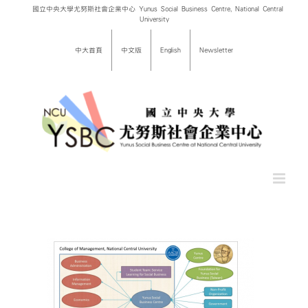
Skip
國立中央大學尤努斯社會企業中心 Yunus Social Business Centre, National Central
University
to
content
中大首頁
中文版
English
Newsletter