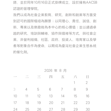
錄，並於同年10月16日正式掛牌成立，設於擁有AACSB
認證的管理學院。
我們以成為社會企業教育、研究、創新和創業等方面受
到認可的國際樞紐為願景；以同理心、責任、誠信、創
新、專業以及樂趣做為本中心的核心價值；並以通過卓
越的研究、培訓與輔導、協作與倡導等方式，與社會企
業、非營利組織、社區、政府、投資人、培育家以及學
者等對象合作為使命，以期成為臺灣社會企業生態系統
的催化劑。
2026 年 8 月
一
二
三
四
五
六
日
1
2
3
4
5
6
7
8
9
10
11
12
13
14
15
16
17
18
19
20
21
22
23
24
25
26
27
28
29
30