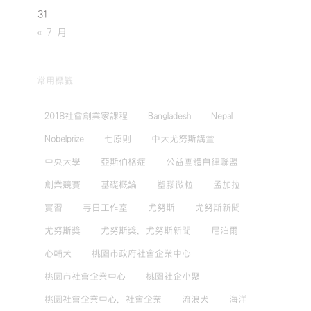
31
« 7 月
常用標籤
2018社會創業家課程
Bangladesh
Nepal
Nobelprize
七原則
中大尤努斯講堂
中央大學
亞斯伯格症
公益團體自律聯盟
創業競賽
基礎概論
塑膠微粒
孟加拉
實習
寺日工作室
尤努斯
尤努斯新聞
尤努斯獎
尤努斯獎，尤努斯新聞
尼泊爾
心輔犬
桃園市政府社會企業中心
桃園市社會企業中心
桃園社企小聚
桃園社會企業中心，社會企業
流浪犬
海洋