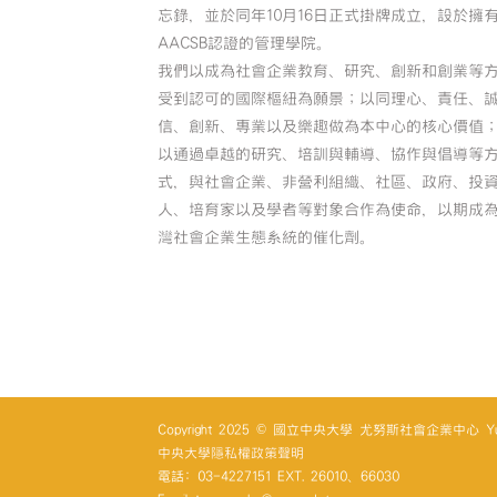
忘錄，並於同年10月16日正式掛牌成立，設於擁
AACSB認證的管理學院。
我們以成為社會企業教育、研究、創新和創業等
受到認可的國際樞紐為願景；以同理心、責任、
信、創新、專業以及樂趣做為本中心的核心價值
以通過卓越的研究、培訓與輔導、協作與倡導等
式，與社會企業、非營利組織、社區、政府、投
人、培育家以及學者等對象合作為使命，以期成
灣社會企業生態系統的催化劑。
Copyright 2025 © 國立中央大學 尤努斯社會企業中心 Yunus So
中央大學隱私權政策聲明
電話: 03-4227151 EXT. 26010、66030