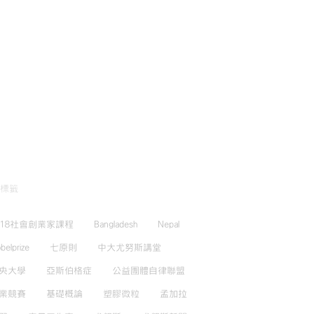
標籤
018社會創業家課程
Bangladesh
Nepal
belprize
七原則
中大尤努斯講堂
央大學
亞斯伯格症
公益團體自律聯盟
業競賽
基礎概論
塑膠微粒
孟加拉