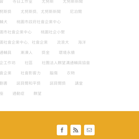
習
寺日工作室
尤努斯
尤努斯新聞
努斯獎
尤努斯獎，尤努斯新聞
尼泊爾
輔犬
桃園市政府社會企業中心
園市社會企業中心
桃園社企小聚
園社會企業中心，社會企業
流浪犬
海洋
通輔具
漸凍人
獎金
環境永續
企工作坊
社區
社團法人麒望溝通輔具協會
會企業
社會影響力
腦傷
衣物
劃書
諾貝爾和平獎
諾貝爾獎
講堂
座
過動症
麒望
Facebook
Rss
Email: