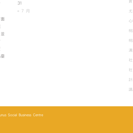
實
31
有
« 7 月
尤
方面
心
誠
桃
；並
桃
方
資
溝
為臺
社
社
計
講
cial Business Centre